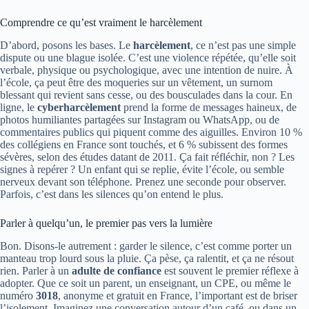
Comprendre ce qu’est vraiment le harcèlement
D’abord, posons les bases. Le
harcèlement
, ce n’est pas une simple
dispute ou une blague isolée. C’est une violence répétée, qu’elle soit
verbale, physique ou psychologique, avec une intention de nuire. À
l’école, ça peut être des moqueries sur un vêtement, un surnom
blessant qui revient sans cesse, ou des bousculades dans la cour. En
ligne, le
cyberharcèlement
prend la forme de messages haineux, de
photos humiliantes partagées sur Instagram ou WhatsApp, ou de
commentaires publics qui piquent comme des aiguilles. Environ 10 %
des collégiens en France sont touchés, et 6 % subissent des formes
sévères, selon des études datant de 2011. Ça fait réfléchir, non ? Les
signes à repérer ? Un enfant qui se replie, évite l’école, ou semble
nerveux devant son téléphone. Prenez une seconde pour observer.
Parfois, c’est dans les silences qu’on entend le plus.
Parler à quelqu’un, le premier pas vers la lumière
Bon. Disons-le autrement : garder le silence, c’est comme porter un
manteau trop lourd sous la pluie. Ça pèse, ça ralentit, et ça ne résout
rien. Parler à un
adulte de confiance
est souvent le premier réflexe à
adopter. Que ce soit un parent, un enseignant, un CPE, ou même le
numéro
3018
, anonyme et gratuit en France, l’important est de briser
l’isolement. Imaginez une conversation autour d’un café, ou dans un