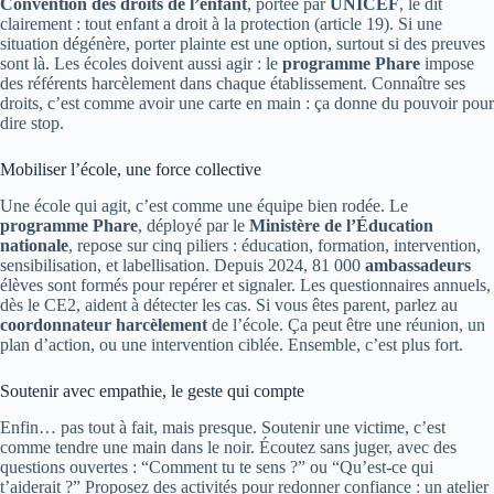
Convention des droits de l’enfant
, portée par
UNICEF
, le dit
clairement : tout enfant a droit à la protection (article 19). Si une
situation dégénère, porter plainte est une option, surtout si des preuves
sont là. Les écoles doivent aussi agir : le
programme Phare
impose
des référents harcèlement dans chaque établissement. Connaître ses
droits, c’est comme avoir une carte en main : ça donne du pouvoir pour
dire stop.
Mobiliser l’école, une force collective
Une école qui agit, c’est comme une équipe bien rodée. Le
programme Phare
, déployé par le
Ministère de l’Éducation
nationale
, repose sur cinq piliers : éducation, formation, intervention,
sensibilisation, et labellisation. Depuis 2024, 81 000
ambassadeurs
élèves sont formés pour repérer et signaler. Les questionnaires annuels,
dès le CE2, aident à détecter les cas. Si vous êtes parent, parlez au
coordonnateur harcèlement
de l’école. Ça peut être une réunion, un
plan d’action, ou une intervention ciblée. Ensemble, c’est plus fort.
Soutenir avec empathie, le geste qui compte
Enfin… pas tout à fait, mais presque. Soutenir une victime, c’est
comme tendre une main dans le noir. Écoutez sans juger, avec des
questions ouvertes : “Comment tu te sens ?” ou “Qu’est-ce qui
t’aiderait ?” Proposez des activités pour redonner confiance : un atelier