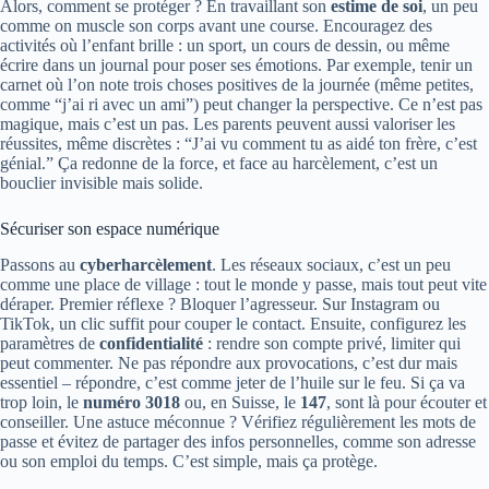
Alors, comment se protéger ? En travaillant son
estime de soi
, un peu
comme on muscle son corps avant une course. Encouragez des
activités où l’enfant brille : un sport, un cours de dessin, ou même
écrire dans un journal pour poser ses émotions. Par exemple, tenir un
carnet où l’on note trois choses positives de la journée (même petites,
comme “j’ai ri avec un ami”) peut changer la perspective. Ce n’est pas
magique, mais c’est un pas. Les parents peuvent aussi valoriser les
réussites, même discrètes : “J’ai vu comment tu as aidé ton frère, c’est
génial.” Ça redonne de la force, et face au harcèlement, c’est un
bouclier invisible mais solide.
Sécuriser son espace numérique
Passons au
cyberharcèlement
. Les réseaux sociaux, c’est un peu
comme une place de village : tout le monde y passe, mais tout peut vite
déraper. Premier réflexe ? Bloquer l’agresseur. Sur Instagram ou
TikTok, un clic suffit pour couper le contact. Ensuite, configurez les
paramètres de
confidentialité
: rendre son compte privé, limiter qui
peut commenter. Ne pas répondre aux provocations, c’est dur mais
essentiel – répondre, c’est comme jeter de l’huile sur le feu. Si ça va
trop loin, le
numéro 3018
ou, en Suisse, le
147
, sont là pour écouter et
conseiller. Une astuce méconnue ? Vérifiez régulièrement les mots de
passe et évitez de partager des infos personnelles, comme son adresse
ou son emploi du temps. C’est simple, mais ça protège.