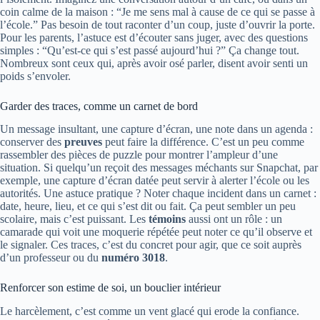
coin calme de la maison : “Je me sens mal à cause de ce qui se passe à
l’école.” Pas besoin de tout raconter d’un coup, juste d’ouvrir la porte.
Pour les parents, l’astuce est d’écouter sans juger, avec des questions
simples : “Qu’est-ce qui s’est passé aujourd’hui ?” Ça change tout.
Nombreux sont ceux qui, après avoir osé parler, disent avoir senti un
poids s’envoler.
Garder des traces, comme un carnet de bord
Un message insultant, une capture d’écran, une note dans un agenda :
conserver des
preuves
peut faire la différence. C’est un peu comme
rassembler des pièces de puzzle pour montrer l’ampleur d’une
situation. Si quelqu’un reçoit des messages méchants sur Snapchat, par
exemple, une capture d’écran datée peut servir à alerter l’école ou les
autorités. Une astuce pratique ? Noter chaque incident dans un carnet :
date, heure, lieu, et ce qui s’est dit ou fait. Ça peut sembler un peu
scolaire, mais c’est puissant. Les
témoins
aussi ont un rôle : un
camarade qui voit une moquerie répétée peut noter ce qu’il observe et
le signaler. Ces traces, c’est du concret pour agir, que ce soit auprès
d’un professeur ou du
numéro 3018
.
Renforcer son estime de soi, un bouclier intérieur
Le harcèlement, c’est comme un vent glacé qui erode la confiance.