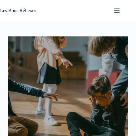
Passer
au
Les Bons Réflexes
contenu
Articles
Santé