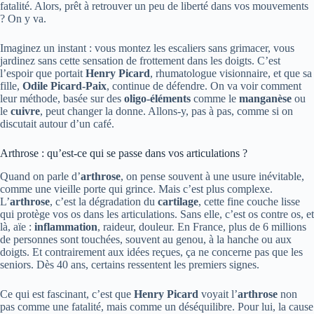
fatalité. Alors, prêt à retrouver un peu de liberté dans vos mouvements
? On y va.
Imaginez un instant : vous montez les escaliers sans grimacer, vous
jardinez sans cette sensation de frottement dans les doigts. C’est
l’espoir que portait
Henry Picard
, rhumatologue visionnaire, et que sa
fille,
Odile Picard-Paix
, continue de défendre. On va voir comment
leur méthode, basée sur des
oligo-éléments
comme le
manganèse
ou
le
cuivre
, peut changer la donne. Allons-y, pas à pas, comme si on
discutait autour d’un café.
Arthrose : qu’est-ce qui se passe dans vos articulations ?
Quand on parle d’
arthrose
, on pense souvent à une usure inévitable,
comme une vieille porte qui grince. Mais c’est plus complexe.
L’
arthrose
, c’est la dégradation du
cartilage
, cette fine couche lisse
qui protège vos os dans les articulations. Sans elle, c’est os contre os, et
là, aïe :
inflammation
, raideur, douleur. En France, plus de 6 millions
de personnes sont touchées, souvent au genou, à la hanche ou aux
doigts. Et contrairement aux idées reçues, ça ne concerne pas que les
seniors. Dès 40 ans, certains ressentent les premiers signes.
Ce qui est fascinant, c’est que
Henry Picard
voyait l’
arthrose
non
pas comme une fatalité, mais comme un déséquilibre. Pour lui, la cause