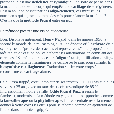
profonde, c’est une
déficience enzymatique
, une sorte de panne dans
la machinerie de votre corps qui empêche le
cartilage
de se régénérer.
Et si la solution passait par des
oligo-éléments
, ces minuscules
nutriments qui agissent comme des clés pour relancer la machine ?
C’est là que la
méthode Picard
entre en jeu.
La méthode picard : une vision audacieuse
Bon. Disons-le autrement.
Henry Picard
, dans les années 1950, a
secoué le monde de la rhumatologie. À une époque où l’
arthrose
était
synonyme de “prenez des cachets et reposez-vous”, il a proposé une
idée radicale : et si on pouvait réparer les articulations en comblant des
carences ? Sa méthode repose sur l’
oligothérapie
, l’utilisation d’
oligo-
éléments
comme le
manganèse
, le
cuivre
ou le
zinc
pour stimuler la
biosynthèse cartilagineuse
. Traduction : aider votre corps à
reconstruire ce
cartilage
abîmé.
Ce qui m’a frappé, c’est l’ampleur de ses travaux : 50 000 cas cliniques
suivis sur 25 ans, avec un taux de succès revendiqué de 85 %.
Impressionnant, non ? Sa fille,
Odile Picard-Paix
, a repris le
flambeau, modernisant la méthode en y ajoutant des approches comme
la
kinésithérapie
ou la
phytothérapie
. L’idée centrale reste la même :
donner à votre corps les outils pour se réparer, comme on ajouterait de
l’huile dans un moteur grippé.