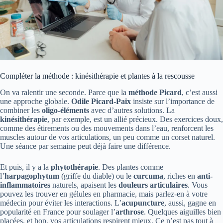
Compléter la méthode : kinésithérapie et plantes à la rescousse
On va ralentir une seconde. Parce que la
méthode Picard
, c’est aussi
une approche globale.
Odile Picard-Paix
insiste sur l’importance de
combiner les
oligo-éléments
avec d’autres solutions. La
kinésithérapie
, par exemple, est un allié précieux. Des exercices doux,
comme des étirements ou des mouvements dans l’eau, renforcent les
muscles autour de vos articulations, un peu comme un corset naturel.
Une séance par semaine peut déjà faire une différence.
Et puis, il y a la
phytothérapie
. Des plantes comme
l’
harpagophytum
(griffe du diable) ou le
curcuma
, riches en
anti-
inflammatoires
naturels, apaisent les
douleurs articulaires
. Vous
pouvez les trouver en gélules en pharmacie, mais parlez-en à votre
médecin pour éviter les interactions. L’
acupuncture
, aussi, gagne en
popularité en France pour soulager l’
arthrose
. Quelques aiguilles bien
placées, et hop, vos articulations respirent mieux. Ce n’est pas tout à