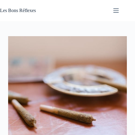
Passer
au
Les Bons Réflexes
contenu
Articles
Santé