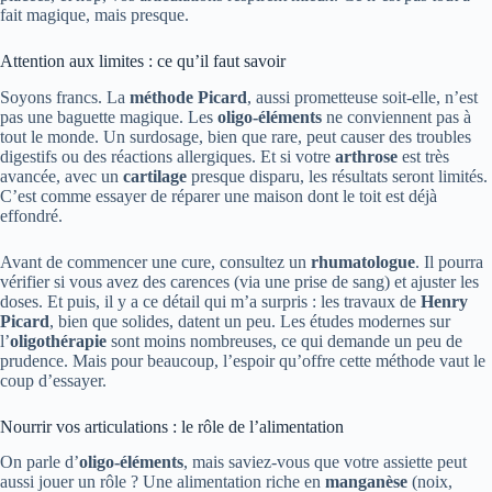
fait magique, mais presque.
Attention aux limites : ce qu’il faut savoir
Soyons francs. La
méthode Picard
, aussi prometteuse soit-elle, n’est
pas une baguette magique. Les
oligo-éléments
ne conviennent pas à
tout le monde. Un surdosage, bien que rare, peut causer des troubles
digestifs ou des réactions allergiques. Et si votre
arthrose
est très
avancée, avec un
cartilage
presque disparu, les résultats seront limités.
C’est comme essayer de réparer une maison dont le toit est déjà
effondré.
Avant de commencer une cure, consultez un
rhumatologue
. Il pourra
vérifier si vous avez des carences (via une prise de sang) et ajuster les
doses. Et puis, il y a ce détail qui m’a surpris : les travaux de
Henry
Picard
, bien que solides, datent un peu. Les études modernes sur
l’
oligothérapie
sont moins nombreuses, ce qui demande un peu de
prudence. Mais pour beaucoup, l’espoir qu’offre cette méthode vaut le
coup d’essayer.
Nourrir vos articulations : le rôle de l’alimentation
On parle d’
oligo-éléments
, mais saviez-vous que votre assiette peut
aussi jouer un rôle ? Une alimentation riche en
manganèse
(noix,