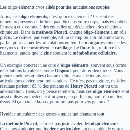
Les oligo-éléments : vos alliés pour des articulations souples
Alors, ces
oligo-éléments
, c’est quoi exactement ? Ce sont des
minéraux présents en infime quantité dans votre corps, mais essentiels.
Pensez à eux comme à des étincelles qui déclenchent des réactions
chimiques. Dans la
méthode Picard
, chaque
oligo-élément
a un rôle
précis. Le
cuivre
, par exemple, est un champion anti-inflammatoire,
parfait pour calmer les articulations en feu. Le
manganèse
booste les
enzymes qui reconstruisent le
cartilage
. Le
fluor
, lui, renforce les
ligaments, tandis que le
zinc
soutient le
métabolisme cellulaire
.
Un exemple concret : une cure d’
oligo-éléments
, souvent sous forme
de solutions buvables comme
Oligosol
, peut durer deux mois. Vous
prenez quelques gouttes chaque matin, et avec le temps, vos
articulations deviennent moins raides. Ce n’est pas magique, mais les
résultats parlent : 85 % des patients de
Henry Picard
ont vu une
amélioration. Tiens, on y pense rarement, mais ces
oligo-éléments
sont
aussi utilisés en médecine d’urgence, en perfusion, pour réparer les
tissus. Si ça marche là-bas, pourquoi pas pour vos genoux ?
Hygiène articulaire : des gestes simples qui changent tout
La
méthode Picard
, ce n’est pas juste avaler des
oligo-éléments
.
C’est aussi adopter une
hygiène articulaire
, un ensemble de gestes