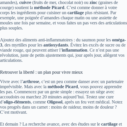
amandes),
cuivre
(fruits de mer, chocolat noir) ou
zinc
(graines de
courge) soutient la
méthode Picard
. C’est comme donner à votre
corps les ingrédients pour cuisiner un
cartilage
plus résistant. Par
exemple, une poignée d’amandes chaque matin ou une assiette de
moules une fois par semaine, et vous faites un pas vers des articulations
plus souples.
Ajoutez des aliments anti-inflammatoires : du saumon pour les
oméga-
3
, des myrtilles pour les
antioxydants
. Évitez les excès de sucre ou de
viande rouge, qui peuvent attiser l’
inflammation
. Ce n’est pas une
révolution, juste de petits ajustements qui, jour après jour, allègent vos
articulations.
Retrouver la liberté : un plan pour vivre mieux
Vivre avec l’
arthrose
, c’est un peu comme danser avec un partenaire
imprévisible. Mais avec la
méthode Picard
, vous pouvez apprendre
les pas. Commencez par un geste simple : essayez un siège avec
accoudoirs ou marchez 20 minutes aujourd’hui. Testez une cure
d’
oligo-éléments
, comme
Oligosol
, après un feu vert médical. Notez
vos progrès dans un carnet : moins de raideur, moins de douleur ?
C’est motivant.
Et demain ? La recherche avance, avec des études sur le
cartilage
et