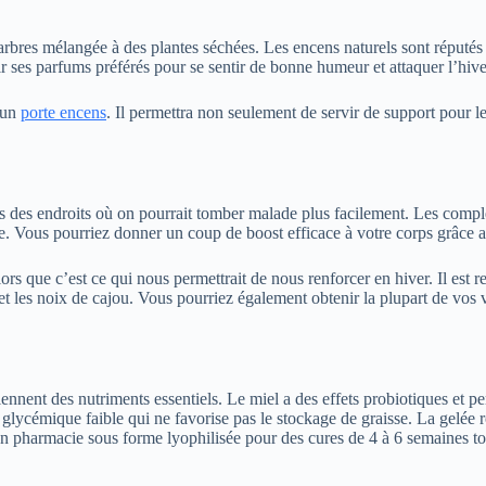
arbres mélangée à des plantes séchées. Les encens naturels sont réputés
r ses parfums préférés pour se sentir de bonne humeur et attaquer l’hive
r un
porte encens
. Il permettra non seulement de servir de support pour l
ans des endroits où on pourrait tomber malade plus facilement. Les com
ode. Vous pourriez donner un coup de boost efficace à votre corps grâce
s que c’est ce qui nous permettrait de nous renforcer en hiver. Il est
et les noix de cajou. Vous pourriez également obtenir la plupart de vos
tiennent des nutriments essentiels. Le miel a des effets probiotiques et p
e glycémique faible qui ne favorise pas le stockage de graisse. La gelée 
r en pharmacie sous forme lyophilisée pour des cures de 4 à 6 semaines to