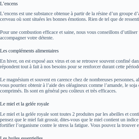
L’encens
L’encens est une substance obtenue à partir de la résine d’un groupe d’
cerveau où sont situées les bonnes émotions. Rien de tel que de ressenti
Pour une combustion efficace et saine, nous vous conseillons d’utilise
accompagner votre détente.
Les compléments alimentaires
En hiver, on est exposé aux virus et on se retrouve souvent confiné d
répondent tout à fait à nos besoins pour se renforcer durant cette péri
Le magnésium et souvent en carence chez de nombreuses personnes, alor
vous pourriez obtenir à l’aide des oléagineux comme l’amande, le soja 
comprimés. Ils sont en général peu coûteux et très efficaces.
Le miel et la gelée royale
Le miel et la gelée royale sont toutes 2 produites par les abeilles et con
pensez que le miel fait grossir, dites-vous que le miel contient un indic
fortifier l’organisme contre le stress la fatigue. Vous pouvez la trouve
Les huiles essentielles