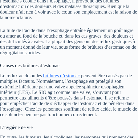
l’estomac s’écoule dans l’œsophage, il provoque des brûlures
d’estomac ou des douleurs et des malaises thoraciques. Bien que la
douleur n’ait rien à voir avec le cœur, son emplacement est la raison de
la nomenclature.
La fuite de l’acide dans l’œsophage entraîne également un goût aigre
ou amer au fond de la bouche et, dans les cas graves, des douleurs et
des difficultés à avaler. La plupart des gens ont des reflux gastriques à
un moment donné de leur vie, sous forme de brûlures d’estomac ou de
régurgitations acides.
Causes des brûlures d’estomac
Le reflux acide ou les
brûlures d’estomac
peuvent être causés par de
multiples facteurs. Normalement, l’œsophage est protégé à son
extrémité inférieure par une valve appelée sphincter œsophagien
inférieur (LES). Le SIO agit comme une valve, s’ouvrant pour
permettre aux aliments d’être poussés dans l’estomac. Il se referme
pour empêcher l’acide de s’échapper de l’estomac et de pénétrer dans
l’œsophage. Chez les personnes souffrant de reflux acide, le muscle de
ce sphincter peut ne pas fonctionner correctement.
L’hygiène de vie
En outre, les fumeurs, les alcooliques, les personnes qui prennent des