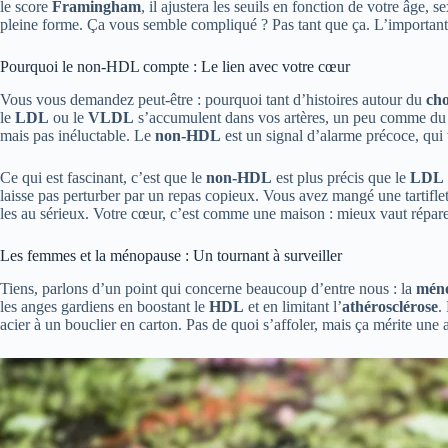
le score
Framingham
, il ajustera les seuils en fonction de votre âge,
pleine forme. Ça vous semble compliqué ? Pas tant que ça. L’important,
Pourquoi le non-HDL compte : Le lien avec votre cœur
Vous vous demandez peut-être : pourquoi tant d’histoires autour du
ch
le
LDL
ou le
VLDL
s’accumulent dans vos artères, un peu comme du c
mais pas inéluctable. Le
non-HDL
est un signal d’alarme précoce, qui
Ce qui est fascinant, c’est que le
non-HDL
est plus précis que le
LDL
laisse pas perturber par un repas copieux. Vous avez mangé une tartiflett
les au sérieux. Votre cœur, c’est comme une maison : mieux vaut réparer
Les femmes et la ménopause : Un tournant à surveiller
Tiens, parlons d’un point qui concerne beaucoup d’entre nous : la
mén
les anges gardiens en boostant le
HDL
et en limitant l’
athérosclérose
.
acier à un bouclier en carton. Pas de quoi s’affoler, mais ça mérite une a