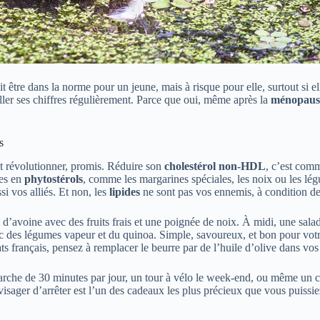
t être dans la norme pour un jeune, mais à risque pour elle, surtout si e
eiller ses chiffres régulièrement. Parce que oui, même après la
ménopaus
s
ut révolutionner, promis. Réduire son
cholestérol non-HDL
, c’est com
hes en
phytostérols
, comme les margarines spéciales, les noix ou les lég
si vos alliés. Et non, les
lipides
ne sont pas vos ennemis, à condition de 
’avoine avec des fruits frais et une poignée de noix. À midi, une salade 
vec des légumes vapeur et du quinoa. Simple, savoureux, et bon pour v
ts français, pensez à remplacer le beurre par de l’huile d’olive dans vos
rche de 30 minutes par jour, un tour à vélo le week-end, ou même un cou
visager d’arrêter est l’un des cadeaux les plus précieux que vous puissie