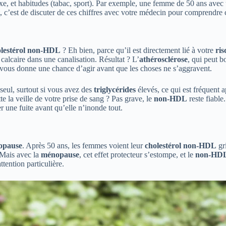
 sexe, et habitudes (tabac, sport). Par exemple, une femme de 50 ans avec
 c’est de discuter de ces chiffres avec votre médecin pour comprendre c
olestérol non-HDL
? Eh bien, parce qu’il est directement lié à votre
ris
alcaire dans une canalisation. Résultat ? L’
athérosclérose
, qui peut b
 vous donne une chance d’agir avant que les choses ne s’aggravent.
seul, surtout si vous avez des
triglycérides
élevés, ce qui est fréquent 
e la veille de votre prise de sang ? Pas grave, le
non-HDL
reste fiable
 une fuite avant qu’elle n’inonde tout.
opause
. Après 50 ans, les femmes voient leur
cholestérol non-HDL
gri
 Mais avec la
ménopause
, cet effet protecteur s’estompe, et le
non-HD
ttention particulière.