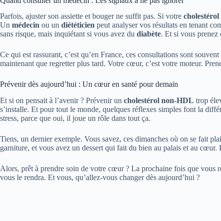
Quand consulter un médecin : Les signaux à ne pas ignorer
Parfois, ajuster son assiette et bouger ne suffit pas. Si votre
cholestéro
Un
médecin
ou un
diététicien
peut analyser vos résultats en tenant com
sans risque, mais inquiétant si vous avez du
diabète
. Et si vous prenez
Ce qui est rassurant, c’est qu’en France, ces consultations sont souvent 
maintenant que regretter plus tard. Votre cœur, c’est votre moteur. Pren
Prévenir dès aujourd’hui : Un cœur en santé pour demain
Et si on pensait à l’avenir ? Prévenir un
cholestérol non-HDL
trop éle
s’installe. Et pour tout le monde, quelques réflexes simples font la dif
stress, parce que oui, il joue un rôle dans tout ça.
Tiens, un dernier exemple. Vous savez, ces dimanches où on se fait pla
garniture, et vous avez un dessert qui fait du bien au palais et au cœur.
Alors, prêt à prendre soin de votre cœur ? La prochaine fois que vous r
vous le rendra. Et vous, qu’allez-vous changer dès aujourd’hui ?