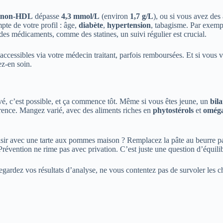
l non-HDL
dépasse
4,3 mmol/L
(environ
1,7 g/L
), ou si vous avez des
pte de votre profil : âge,
diabète
,
hypertension
, tabagisme. Par exemp
 des médicaments, comme des statines, un suivi régulier est crucial.
accessibles via votre médecin traitant, parfois remboursées. Et si vous v
ez-en soin.
vé, c’est possible, et ça commence tôt. Même si vous êtes jeune, un
bila
férence. Mangez varié, avec des aliments riches en
phytostérols
et
omég
isir avec une tarte aux pommes maison ? Remplacez la pâte au beurre par
 Prévention ne rime pas avec privation. C’est juste une question d’équili
egardez vos résultats d’analyse, ne vous contentez pas de survoler les 