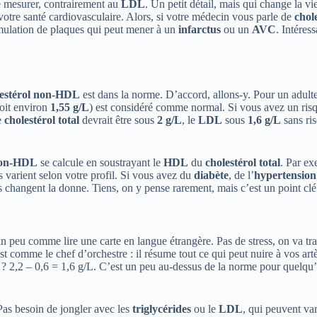
le mesurer, contrairement au
LDL
. Un petit détail, mais qui change la v
tre santé cardiovasculaire. Alors, si votre médecin vous parle de
chol
umulation de plaques qui peut mener à un
infarctus
ou un
AVC
. Intéres
lestérol non-HDL
est dans la norme. D’accord, allons-y. Pour un adult
oit environ
1,55 g/L
) est considéré comme normal. Si vous avez un risq
e
cholestérol total
devrait être sous
2 g/L
, le
LDL
sous
1,6 g/L
sans ris
 non-HDL
se calcule en soustrayant le
HDL
du
cholestérol total
. Par ex
s varient selon votre profil. Si vous avez du
diabète
, de l’
hypertension
es changent la donne. Tiens, on y pense rarement, mais c’est un point c
un peu comme lire une carte en langue étrangère. Pas de stress, on va tr
st comme le chef d’orchestre : il résume tout ce qui peut nuire à vos ar
? 2,2 – 0,6 = 1,6 g/L. C’est un peu au-dessus de la norme pour quelqu
Pas besoin de jongler avec les
triglycérides
ou le
LDL
, qui peuvent var