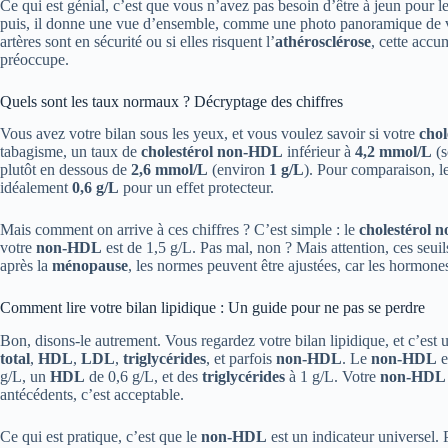
Ce qui est génial, c’est que vous n’avez pas besoin d’être à jeun pour 
puis, il donne une vue d’ensemble, comme une photo panoramique de vo
artères sont en sécurité ou si elles risquent l’
athérosclérose
, cette acc
préoccupe.
Quels sont les taux normaux ? Décryptage des chiffres
Vous avez votre bilan sous les yeux, et vous voulez savoir si votre
cho
tabagisme, un taux de
cholestérol non-HDL
inférieur à
4,2 mmol/L
(s
plutôt en dessous de
2,6 mmol/L
(environ
1 g/L
). Pour comparaison, l
idéalement
0,6 g/L
pour un effet protecteur.
Mais comment on arrive à ces chiffres ? C’est simple : le
cholestérol
votre
non-HDL
est de 1,5 g/L. Pas mal, non ? Mais attention, ces seuil
après la
ménopause
, les normes peuvent être ajustées, car les hormon
Comment lire votre bilan lipidique : Un guide pour ne pas se perdre
Bon, disons-le autrement. Vous regardez votre bilan lipidique, et c’est 
total
,
HDL
,
LDL
,
triglycérides
, et parfois
non-HDL
. Le
non-HDL
e
g/L, un
HDL
de 0,6 g/L, et des
triglycérides
à 1 g/L. Votre
non-HDL
antécédents, c’est acceptable.
Ce qui est pratique, c’est que le
non-HDL
est un indicateur universel. 