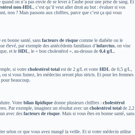
ie quand on n’a pas envie de se lever à l’aube pour une prise de sang. Et
estérol non-HDL
, c’est qu’il veut aller droit au but : évaluer si vos
sant, non ? Mais passons aux chiffres, parce que c’est ça qui vous
e en bonne santé, sans
facteurs de risque
comme le diabète ou le
ue élevé, par exemple des antécédents familiaux d’
infarctus
, on vise
que, et le
HDL
, le « bon cholestérol », au-dessus de
0,4 g/L
,
emple, si votre
cholestérol total
est de 2 g/L et votre
HDL
de 0,5 g/L,
, ou si vous fumez, les médecins seront plus stricts. Et pour les femmes
lé pour beaucoup.
aduire. Votre
bilan lipidique
donne plusieurs chiffres :
cholestérol
tères. Par exemple, imaginez un résultat avec un
cholestérol total
de 2,2
’un avec des
facteurs de risque
. Mais si vous êtes en bonne santé, sans
ier selon ce que vous avez mangé la veille. Et si votre médecin utilise