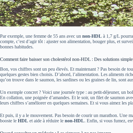
Par exemple, une femme de 55 ans avec un
non-HDL
à 1,7 g/L pourrai
compte, c’est d’agir tôt : ajuster son alimentation, bouger plus, et surv
bonnes habitudes.
Comment faire baisser son cholestérol non-HDL : Des solutions simple
Bon, vos chiffres sont un peu élevés. Et maintenant ? Pas besoin de to
quelques gestes bien choisis. D’abord, l’alimentation. Les aliments ric
qu’on trouve dans le saumon, les sardines ou les graines de lin, sont aus
Un exemple concret ? Voici une journée type : au petit-déjeuner, un bol d
En collation, une poignée d’amandes. Et le soir, un filet de saumon a
leurs chiffres s’améliorer en quelques semaines. Et si vous aimez les pla
Et puis, il y a le mouvement. Pas besoin de courir un marathon. Une ma
booste le
HDL
et aide à réduire le
non-HDL
. Enfin, si vous fumez, en