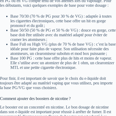
en PG ou en VG compte tenu de vos attentes lors du vapotage. Pour
les débutants, voici quelques exemples de base pour votre dosage :
Base 70/30 (70 % de PG pour 30 % de VG) : adaptée à toutes
les cigarettes électroniques, cette base offre un hit en gorge
prononcé et du goût ;
Base 50/50 (50 % de PG et 50 % de VG) : douce en gorge, cette
base doit être utilisée avec du matériel adapté pour éviter de
cramer les atomiseurs ;
Base Full ou High VG (plus de 70 % de base VG) : c’est la base
idéale pour faire plus de vapeur. Son utilisation nécessite des
atomiseurs, un clearomiseur subohm et mod box puissante ;
Base 100 PG : cette base offre plus de hits et moins de vapeur.
Elle s’utilise avec un atomizer de plus de 1 ohm, un clearomizer
MTL et une petite cigarette électronique.
Pour finir, il est important de savoir que le choix du e-liquide doit
toujours être adapté au matériel vaping que vous utilisez, peu importe
la base PG/VG que vous choisirez.
Comment ajouter des boosters de nicotine ?
Le booster est un concentré en nicotine. Le bon dosage de nicotine
dans son e-liquide est important pour réussir à arrêter de fumer. Il est