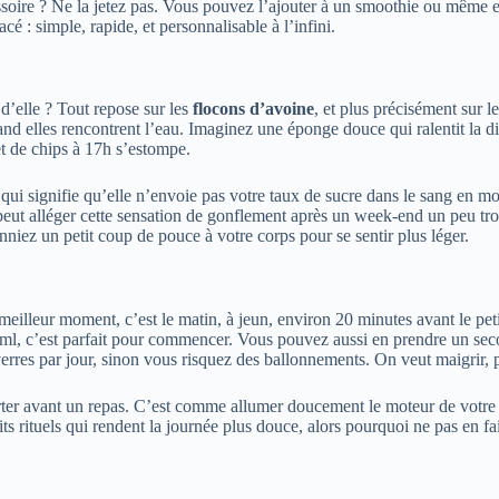
soire ? Ne la jetez pas. Vous pouvez l’ajouter à un smoothie ou même en 
é : simple, rapide, et personnalisable à l’infini.
 d’elle ? Tout repose sur les
flocons d’avoine
, et plus précisément sur l
nd elles rencontrent l’eau. Imaginez une éponge douce qui ralentit la d
et de chips à 17h s’estompe.
 qui signifie qu’elle n’envoie pas votre taux de sucre dans le sang en mo
i peut alléger cette sensation de gonflement après un week-end un peu t
niez un petit coup de pouce à votre corps pour se sentir plus léger.
meilleur moment, c’est le matin, à jeun, environ 20 minutes avant le pe
 ml, c’est parfait pour commencer. Vous pouvez aussi en prendre un seco
 verres par jour, sinon vous risquez des ballonnements. On veut maigrir,
er avant un repas. C’est comme allumer doucement le moteur de votre vo
 rituels qui rendent la journée plus douce, alors pourquoi ne pas en fa