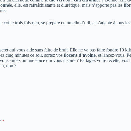
ronnée
, elle, est rafraîchissante et diurétique, mais n’apporte pas les
fib
its.
 coûte trois fois rien, se prépare en un clin d’œil, et s’adapte à tous le
cret qui vous aide sans faire de bruit. Elle ne va pas faire fondre 10 k
nez cinq minutes ce soir, sortez vos
flocons d’avoine
, et lancez-vous. P
 vous aimez ou une épice qui vous inspire ? Partagez votre recette, vos
ien, non ?
ec
*