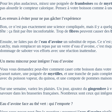
Pour les plus audacieux, mixez une poignée de
framboises
ou de
myrti
pas alourdir le compteur calorique. Pensez à votre boisson comme à une 
Les erreurs à éviter pour ne pas gâcher l’expérience
Bon, ce n’est pas exactement une science compliquée, mais il y a quelq
fête : ça finit par être inconfortable. Trop de
fibres
peuvent causer des
Ensuite, ne faites pas de l’
eau d’avoine
un substitut de repas. Ce n’est
catchy, mais remplacer un repas par un verre d’eau d’avoine, c’est risq
dommage de saboter vos efforts avec une réaction inattendue.
Un menu minceur pour intégrer l’eau d’avoine
Vous vous demandez peut-être comment caser cette boisson dans votre 
yaourt nature, une poignée de
myrtilles
, et une tranche de pain complet
avec du poisson vapeur, du quinoa, et une compote de pommes maison.
Sur une semaine, variez les plaisirs. Un jour, ajoutez du
gingembre
à v
savoure dans les brasseries françaises. Nombreux sont ceux qui intègren
Eau d’avoine face au thé vert : qui l’emporte ?
Vous vous posez peut-être la question : pourquoi l’
eau d’avoine
plutôt