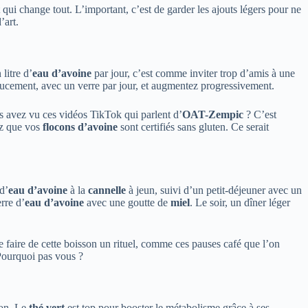
ui change tout. L’important, c’est de garder les ajouts légers pour ne
’art.
litre d’
eau d’avoine
par jour, c’est comme inviter trop d’amis à une
oucement, avec un verre par jour, et augmentez progressivement.
us avez vu ces vidéos TikTok qui parlent d’
OAT-Zempic
? C’est
ez que vos
flocons d’avoine
sont certifiés sans gluten. Ce serait
d’
eau d’avoine
à la
cannelle
à jeun, suivi d’un petit-déjeuner avec un
rre d’
eau d’avoine
avec une goutte de
miel
. Le soir, un dîner léger
de faire de cette boisson un rituel, comme ces pauses café que l’on
 Pourquoi pas vous ?
ion. Le
thé vert
est top pour booster le métabolisme grâce à ses