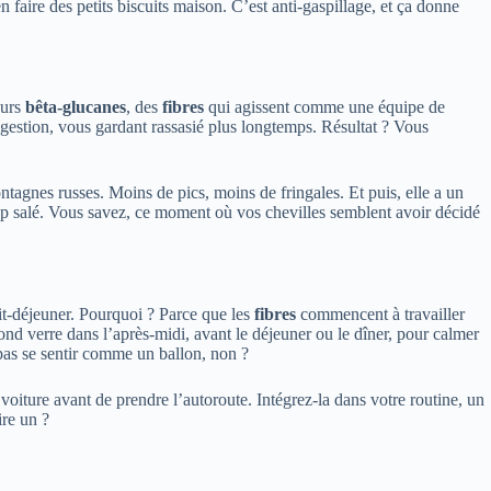
faire des petits biscuits maison. C’est anti-gaspillage, et ça donne
eurs
bêta-glucanes
, des
fibres
qui agissent comme une équipe de
igestion, vous gardant rassasié plus longtemps. Résultat ? Vous
ntagnes russes. Moins de pics, moins de fringales. Et puis, elle a un
rop salé. Vous savez, ce moment où vos chevilles semblent avoir décidé
tit-déjeuner. Pourquoi ? Parce que les
fibres
commencent à travailler
nd verre dans l’après-midi, avant le déjeuner ou le dîner, pour calmer
 pas se sentir comme un ballon, non ?
iture avant de prendre l’autoroute. Intégrez-la dans votre routine, un
ire un ?