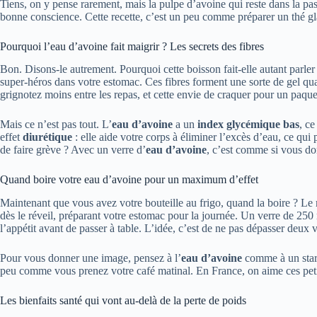
Tiens, on y pense rarement, mais la pulpe d’avoine qui reste dans la pas
bonne conscience. Cette recette, c’est un peu comme préparer un thé glac
Pourquoi l’eau d’avoine fait maigrir ? Les secrets des fibres
Bon. Disons-le autrement. Pourquoi cette boisson fait-elle autant parler
super-héros dans votre estomac. Ces fibres forment une sorte de gel qua
grignotez moins entre les repas, et cette envie de craquer pour un paqu
Mais ce n’est pas tout. L’
eau d’avoine
a un
index glycémique bas
, ce
effet
diurétique
: elle aide votre corps à éliminer l’excès d’eau, ce qu
de faire grève ? Avec un verre d’
eau d’avoine
, c’est comme si vous don
Quand boire votre eau d’avoine pour un maximum d’effet
Maintenant que vous avez votre bouteille au frigo, quand la boire ? Le 
dès le réveil, préparant votre estomac pour la journée. Un verre de 250
l’appétit avant de passer à table. L’idée, c’est de ne pas dépasser deux
Pour vous donner une image, pensez à l’
eau d’avoine
comme à un start
peu comme vous prenez votre café matinal. En France, on aime ces petits
Les bienfaits santé qui vont au-delà de la perte de poids