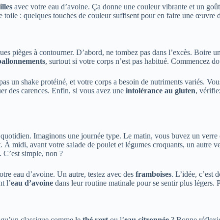
lles
avec votre eau d’avoine. Ça donne une couleur vibrante et un goût q
toile : quelques touches de couleur suffisent pour en faire une œuvre d
ues pièges à contourner. D’abord, ne tombez pas dans l’excès. Boire un 
ballonnements
, surtout si votre corps n’est pas habitué. Commencez d
 pas un shake protéiné, et votre corps a besoin de nutriments variés. Vo
uer des carences. Enfin, si vous avez une
intolérance au gluten
, vérifi
quotidien. Imaginons une journée type. Le matin, vous buvez un verre 
. À midi, avant votre salade de poulet et légumes croquants, un autre ve
 C’est simple, non ?
otre eau d’avoine. Un autre, testez avec des
framboises
. L’idée, c’est 
t l’
eau d’avoine
dans leur routine matinale pour se sentir plus légers.
 qu’un classique comme le
thé vert
ou l’
eau citronnée
? Bonne réflex