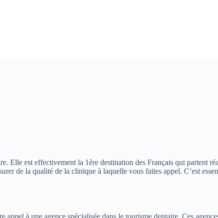
. Elle est effectivement la 1ère destination des Français qui partent réa
 assurer de la qualité de la clinique à laquelle vous faites appel. C’est 
ire appel à une agence spécialisée dans le tourisme dentaire. Ces agences