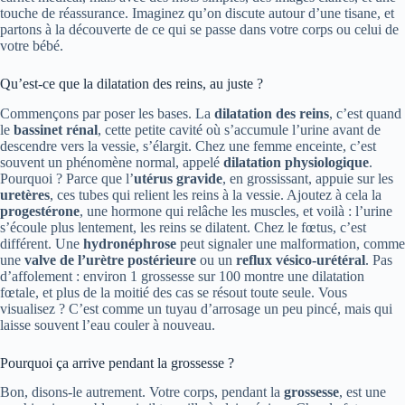
touche de réassurance. Imaginez qu’on discute autour d’une tisane, et
partons à la découverte de ce qui se passe dans votre corps ou celui de
votre bébé.
Qu’est-ce que la dilatation des reins, au juste ?
Commençons par poser les bases. La
dilatation des reins
, c’est quand
le
bassinet rénal
, cette petite cavité où s’accumule l’urine avant de
descendre vers la vessie, s’élargit. Chez une femme enceinte, c’est
souvent un phénomène normal, appelé
dilatation physiologique
.
Pourquoi ? Parce que l’
utérus gravide
, en grossissant, appuie sur les
uretères
, ces tubes qui relient les reins à la vessie. Ajoutez à cela la
progestérone
, une hormone qui relâche les muscles, et voilà : l’urine
s’écoule plus lentement, les reins se dilatent. Chez le fœtus, c’est
différent. Une
hydronéphrose
peut signaler une malformation, comme
une
valve de l’urètre postérieure
ou un
reflux vésico-urétéral
. Pas
d’affolement : environ 1 grossesse sur 100 montre une dilatation
fœtale, et plus de la moitié des cas se résout toute seule. Vous
visualisez ? C’est comme un tuyau d’arrosage un peu pincé, mais qui
laisse souvent l’eau couler à nouveau.
Pourquoi ça arrive pendant la grossesse ?
Bon, disons-le autrement. Votre corps, pendant la
grossesse
, est une