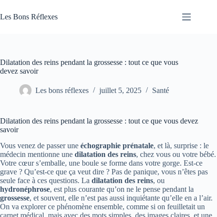
Passer
au
Les Bons Réflexes
contenu
Articles
Santé
Dilatation des reins pendant la grossesse : tout ce que vous
devez savoir
Les bons réflexes
juillet 5, 2025
Santé
Dilatation des reins pendant la grossesse : tout ce que vous devez
savoir
Vous venez de passer une
échographie prénatale
, et là, surprise : le
médecin mentionne une
dilatation des reins
, chez vous ou votre bébé.
Votre cœur s’emballe, une boule se forme dans votre gorge. Est-ce
grave ? Qu’est-ce que ça veut dire ? Pas de panique, vous n’êtes pas
seule face à ces questions. La
dilatation des reins
, ou
hydronéphrose
, est plus courante qu’on ne le pense pendant la
grossesse
, et souvent, elle n’est pas aussi inquiétante qu’elle en a l’air.
On va explorer ce phénomène ensemble, comme si on feuilletait un
carnet médical, mais avec des mots simples, des images claires, et une