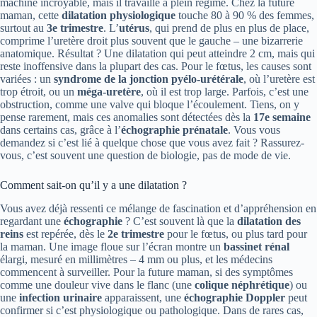
machine incroyable, mais il travaille à plein régime. Chez la future
maman, cette
dilatation physiologique
touche 80 à 90 % des femmes,
surtout au
3e trimestre
. L’
utérus
, qui prend de plus en plus de place,
comprime l’uretère droit plus souvent que le gauche – une bizarrerie
anatomique. Résultat ? Une dilatation qui peut atteindre 2 cm, mais qui
reste inoffensive dans la plupart des cas. Pour le fœtus, les causes sont
variées : un
syndrome de la jonction pyélo-urétérale
, où l’uretère est
trop étroit, ou un
méga-uretère
, où il est trop large. Parfois, c’est une
obstruction, comme une valve qui bloque l’écoulement. Tiens, on y
pense rarement, mais ces anomalies sont détectées dès la
17e semaine
dans certains cas, grâce à l’
échographie prénatale
. Vous vous
demandez si c’est lié à quelque chose que vous avez fait ? Rassurez-
vous, c’est souvent une question de biologie, pas de mode de vie.
Comment sait-on qu’il y a une dilatation ?
Vous avez déjà ressenti ce mélange de fascination et d’appréhension en
regardant une
échographie
? C’est souvent là que la
dilatation des
reins
est repérée, dès le
2e trimestre
pour le fœtus, ou plus tard pour
la maman. Une image floue sur l’écran montre un
bassinet rénal
élargi, mesuré en millimètres – 4 mm ou plus, et les médecins
commencent à surveiller. Pour la future maman, si des symptômes
comme une douleur vive dans le flanc (une
colique néphrétique
) ou
une
infection urinaire
apparaissent, une
échographie Doppler
peut
confirmer si c’est physiologique ou pathologique. Dans de rares cas,