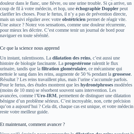
douleur dans le flanc, une fièvre, ou une urine trouble. Si ça arrive, un
coup de fil à votre médecin, et hop, une
échographie Doppler
peut
clarifier les choses. Pour le fœtus, il n’y a pas de prévention directe,
mais un suivi régulier avec votre
obstétricien
permet de réagir vite.
Une astuce ? Notez vos sensations, comme une douleur récurrente,
pour mieux les décrire. C’est comme tenir un journal de bord pour
naviguer en toute sérénité.
Ce que la science nous apprend
Un instant, ralentissons. La
dilatation des reins
, c’est aussi une
histoire de biologie fascinante. La
progestérone
ralentit le flux
urinaire, tandis que la
filtration glomérulaire
, ce mécanisme qui
nettoie le sang dans les reins, augmente de 50 % pendant la
grossesse
.
Résultat ? Les reins travaillent plus, mais l’urine s’accumule parfois.
Pour le fœtus, des études montrent que les
hydronéphroses
modérées
(moins de 10 mm) se résorbent souvent sans intervention. Les
avancées, comme l’
Uro-IRM
, permettent de distinguer une dilatation
bénigne d’un problème sérieux. C’est incroyable, non, cette précision
qu’on a aujourd’hui ? Cela dit, chaque cas est unique, et votre médecin
reste votre meilleur guide.
Et maintenant, comment avancer ?