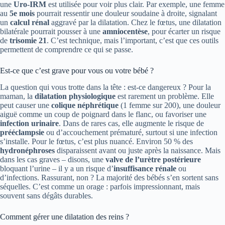
une
Uro-IRM
est utilisée pour voir plus clair. Par exemple, une femme
au
5e mois
pourrait ressentir une douleur soudaine à droite, signalant
un
calcul rénal
aggravé par la dilatation. Chez le fœtus, une dilatation
bilatérale pourrait pousser à une
amniocentèse
, pour écarter un risque
de
trisomie 21
. C’est technique, mais l’important, c’est que ces outils
permettent de comprendre ce qui se passe.
Est-ce que c’est grave pour vous ou votre bébé ?
La question qui vous trotte dans la tête : est-ce dangereux ? Pour la
maman, la
dilatation physiologique
est rarement un problème. Elle
peut causer une
colique néphrétique
(1 femme sur 200), une douleur
aiguë comme un coup de poignard dans le flanc, ou favoriser une
infection urinaire
. Dans de rares cas, elle augmente le risque de
prééclampsie
ou d’accouchement prématuré, surtout si une infection
s’installe. Pour le fœtus, c’est plus nuancé. Environ 50 % des
hydronéphroses
disparaissent avant ou juste après la naissance. Mais
dans les cas graves – disons, une
valve de l’urètre postérieure
bloquant l’urine – il y a un risque d’
insuffisance rénale
ou
d’infections. Rassurant, non ? La majorité des bébés s’en sortent sans
séquelles. C’est comme un orage : parfois impressionnant, mais
souvent sans dégâts durables.
Comment gérer une dilatation des reins ?