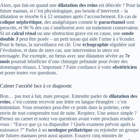
Alors, que fait-on quand une
dilatation des reins
est détectée ? Pour la
future maman, si c’est physiologique, pas besoin d’intervenir – la
dilatation se résorbe 6 à 12 semaines après l’accouchement. En cas de
colique néphrétique
, des analgésiques comme le
paracétamol
sont
prescrits, et 96 % des cas s’améliorent avec un traitement conservateur.
Si un
calcul rénal
ou une obstruction grave est en cause, une
sonde
double J
peut être posée – un petit tuyau qui aide l’urine à s’écouler.
Pour le fœtus, la surveillance est clé. Une
échographie
régulière suit
l’évolution, et dans de rares cas, une intervention in utero est
envisagée. Par exemple, un fœtus avec une dilatation sévère au
7e
mois
pourrait bénéficier d’une chirurgie prénatale pour éviter des
dommages rénaux. L’important ? Faire confiance à votre
obstétricien
et poser toutes vos questions.
Calmer l’anxiété face à ce diagnostic
Bon… pas tout à fait, mais presque. Entendre parler de
dilatation des
reins
, c’est comme recevoir une lettre en langue étrangère : c’est
intimidant. Vous ressentez peut-être ce poids dans la poitrine, cette
envie de tout comprendre tout de suite. Respirez. Une astuce simple ?
Prenez un carnet et notez vos questions avant votre prochain rendez-
vous : “Est-ce que ça va disparaître ? Quels examens prévoir après la
naissance ?” Parler à un
urologue pédiatrique
ou rejoindre un groupe
de futures mamans peut aussi apaiser. Essayez cinq minutes de