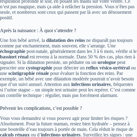
respiration profonde le soir, en posant les mains sur votre ventre. Ce
n’est pas magique, mais ça aide à relâcher la pression. Vous n’êtes pas
seule, et nombreux sont ceux qui passent par là avec un dénouement
positif.
Après la naissance : À quoi s’attendre ?
Une fois bébé arrivé, la
dilatation des reins
ne disparaît pas toujours
comme par enchantement, mais souvent, elle s’arrange. Une
échographie
post-natale, généralement dans les 3 à 6 mois, vérifie si le
bassinet rénal
est revenu à la normale. Dans 50 % des cas, plus rien à
signaler. Si la dilatation persiste, un pédiatre ou un
urologue
peut
prescrire une
cystographie
pour détecter un
reflux vésico-urétéral
ou
une
scintigraphie rénale
pour évaluer la fonction des reins. Par
exemple, un bébé avec une dilatation modérée pourrait n’avoir besoin
que d’un suivi annuel. Attention aux
infections urinaires
, fréquentes
si l’urine stagne – un simple test urinaire peut les repérer. C’est comme
un contrôle technique : régulier, mais pas forcément alarmant.
Prévenir les complications, c’est possible ?
Vous vous demandez si vous pouvez agir pour limiter les risques ?
Absolument. Pour la future maman, restez bien hydratée – pensez à
une bouteille d’eau toujours à portée de main. Cela réduit le risque de
calculs rénaux
ou d’
infections urinaires
. Surveillez les signes : une