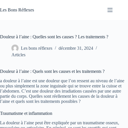
Passer
au
Les Bons Réflexes
contenu
Articles
Santé
Douleur à l’aine : Quelles sont les causes ? Les traitements ?
Les bons réflexes
décembre 31, 2024
Articles
Douleur à l’aine : Quels sont les causes et les traitements ?
a douleur à l’aine est une douleur que l’on ressent au niveau de l’aine
ou plus simplement la zone inguinale qui se trouve entre la cuisse et
l’abdomen. C’est une douleur des irradiations causées par une autre
partie du corps. Quelles sont réellement les causes de la douleur à
l’aine et quels sont les traitements possibles ?
Traumatisme et inflammation
La douleur à l’aine peut être expliquée par un traumatisme osseux,
musculaire ou articulaire. En général, ce sont les sportifs qui sont