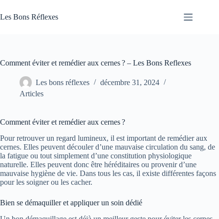
Passer
au
Les Bons Réflexes
contenu
Articles
Santé
Comment éviter et remédier aux cernes ? – Les Bons Reflexes
Les bons réflexes
décembre 31, 2024
Articles
Comment éviter et remédier aux cernes ?
Pour retrouver un regard lumineux, il est important de remédier aux
cernes. Elles peuvent découler d’une mauvaise circulation du sang, de
la fatigue ou tout simplement d’une constitution physiologique
naturelle. Elles peuvent donc être héréditaires ou provenir d’une
mauvaise hygiène de vie. Dans tous les cas, il existe différentes façons
pour les soigner ou les cacher.
Bien se démaquiller et appliquer un soin dédié
Un bon démaquillage est déjà un meilleur geste pour éviter les cernes.