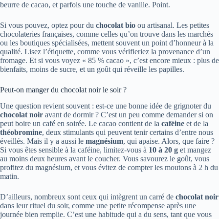
beurre de cacao, et parfois une touche de vanille. Point.
Si vous pouvez, optez pour du
chocolat bio
ou artisanal. Les petites
chocolateries françaises, comme celles qu’on trouve dans les marchés
ou les boutiques spécialisées, mettent souvent un point d’honneur à la
qualité. Lisez l’étiquette, comme vous vérifieriez la provenance d’un
fromage. Et si vous voyez « 85 % cacao », c’est encore mieux : plus de
bienfaits, moins de sucre, et un goût qui réveille les papilles.
Peut-on manger du chocolat noir le soir ?
Une question revient souvent : est-ce une bonne idée de grignoter du
chocolat noir
avant de dormir ? C’est un peu comme demander si on
peut boire un café en soirée. Le cacao contient de la
caféine
et de la
théobromine
, deux stimulants qui peuvent tenir certains d’entre nous
éveillés. Mais il y a aussi le
magnésium
, qui apaise. Alors, que faire ?
Si vous êtes sensible à la caféine, limitez-vous à
10 à 20 g
et mangez
au moins deux heures avant le coucher. Vous savourez le goût, vous
profitez du magnésium, et vous évitez de compter les moutons à 2 h du
matin.
D’ailleurs, nombreux sont ceux qui intègrent un carré de
chocolat noir
dans leur rituel du soir, comme une petite récompense après une
journée bien remplie. C’est une habitude qui a du sens, tant que vous