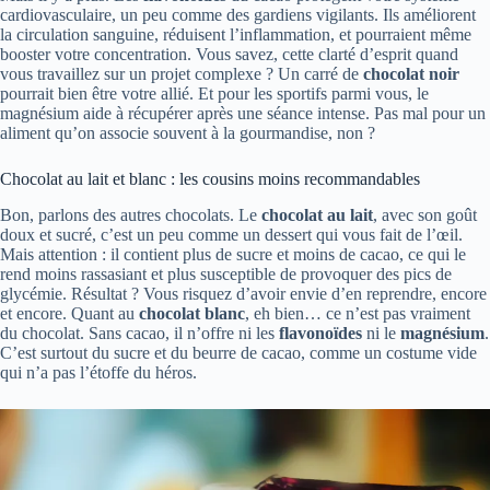
cardiovasculaire, un peu comme des gardiens vigilants. Ils améliorent
la circulation sanguine, réduisent l’inflammation, et pourraient même
booster votre concentration. Vous savez, cette clarté d’esprit quand
vous travaillez sur un projet complexe ? Un carré de
chocolat noir
pourrait bien être votre allié. Et pour les sportifs parmi vous, le
magnésium aide à récupérer après une séance intense. Pas mal pour un
aliment qu’on associe souvent à la gourmandise, non ?
Chocolat au lait et blanc : les cousins moins recommandables
Bon, parlons des autres chocolats. Le
chocolat au lait
, avec son goût
doux et sucré, c’est un peu comme un dessert qui vous fait de l’œil.
Mais attention : il contient plus de sucre et moins de cacao, ce qui le
rend moins rassasiant et plus susceptible de provoquer des pics de
glycémie. Résultat ? Vous risquez d’avoir envie d’en reprendre, encore
et encore. Quant au
chocolat blanc
, eh bien… ce n’est pas vraiment
du chocolat. Sans cacao, il n’offre ni les
flavonoïdes
ni le
magnésium
.
C’est surtout du sucre et du beurre de cacao, comme un costume vide
qui n’a pas l’étoffe du héros.