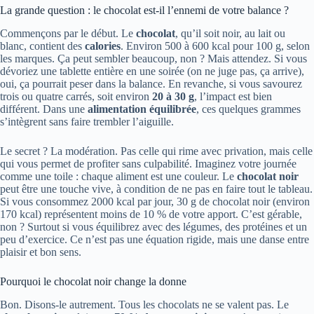
La grande question : le chocolat est-il l’ennemi de votre balance ?
Commençons par le début. Le
chocolat
, qu’il soit noir, au lait ou
blanc, contient des
calories
. Environ 500 à 600 kcal pour 100 g, selon
les marques. Ça peut sembler beaucoup, non ? Mais attendez. Si vous
dévoriez une tablette entière en une soirée (on ne juge pas, ça arrive),
oui, ça pourrait peser dans la balance. En revanche, si vous savourez
trois ou quatre carrés, soit environ
20 à 30 g
, l’impact est bien
différent. Dans une
alimentation équilibrée
, ces quelques grammes
s’intègrent sans faire trembler l’aiguille.
Le secret ? La modération. Pas celle qui rime avec privation, mais celle
qui vous permet de profiter sans culpabilité. Imaginez votre journée
comme une toile : chaque aliment est une couleur. Le
chocolat noir
peut être une touche vive, à condition de ne pas en faire tout le tableau.
Si vous consommez 2000 kcal par jour, 30 g de chocolat noir (environ
170 kcal) représentent moins de 10 % de votre apport. C’est gérable,
non ? Surtout si vous équilibrez avec des légumes, des protéines et un
peu d’exercice. Ce n’est pas une équation rigide, mais une danse entre
plaisir et bon sens.
Pourquoi le chocolat noir change la donne
Bon. Disons-le autrement. Tous les chocolats ne se valent pas. Le