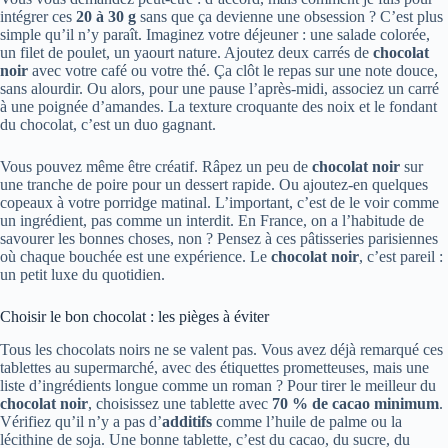
intégrer ces
20 à 30 g
sans que ça devienne une obsession ? C’est plus
simple qu’il n’y paraît. Imaginez votre déjeuner : une salade colorée,
un filet de poulet, un yaourt nature. Ajoutez deux carrés de
chocolat
noir
avec votre café ou votre thé. Ça clôt le repas sur une note douce,
sans alourdir. Ou alors, pour une pause l’après-midi, associez un carré
à une poignée d’amandes. La texture croquante des noix et le fondant
du chocolat, c’est un duo gagnant.
Vous pouvez même être créatif. Râpez un peu de
chocolat noir
sur
une tranche de poire pour un dessert rapide. Ou ajoutez-en quelques
copeaux à votre porridge matinal. L’important, c’est de le voir comme
un ingrédient, pas comme un interdit. En France, on a l’habitude de
savourer les bonnes choses, non ? Pensez à ces pâtisseries parisiennes
où chaque bouchée est une expérience. Le
chocolat noir
, c’est pareil :
un petit luxe du quotidien.
Choisir le bon chocolat : les pièges à éviter
Tous les chocolats noirs ne se valent pas. Vous avez déjà remarqué ces
tablettes au supermarché, avec des étiquettes prometteuses, mais une
liste d’ingrédients longue comme un roman ? Pour tirer le meilleur du
chocolat noir
, choisissez une tablette avec
70 % de cacao minimum
.
Vérifiez qu’il n’y a pas d’
additifs
comme l’huile de palme ou la
lécithine de soja. Une bonne tablette, c’est du cacao, du sucre, du