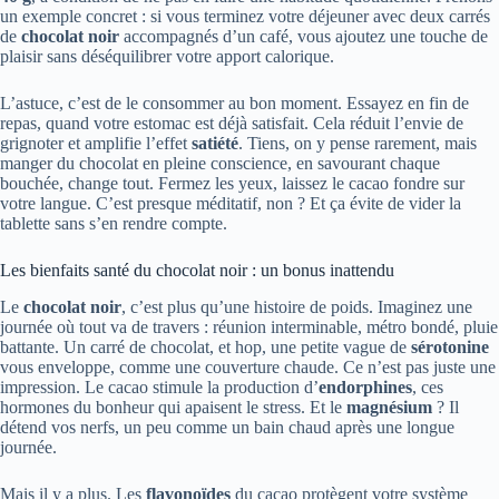
un exemple concret : si vous terminez votre déjeuner avec deux carrés
de
chocolat noir
accompagnés d’un café, vous ajoutez une touche de
plaisir sans déséquilibrer votre apport calorique.
L’astuce, c’est de le consommer au bon moment. Essayez en fin de
repas, quand votre estomac est déjà satisfait. Cela réduit l’envie de
grignoter et amplifie l’effet
satiété
. Tiens, on y pense rarement, mais
manger du chocolat en pleine conscience, en savourant chaque
bouchée, change tout. Fermez les yeux, laissez le cacao fondre sur
votre langue. C’est presque méditatif, non ? Et ça évite de vider la
tablette sans s’en rendre compte.
Les bienfaits santé du chocolat noir : un bonus inattendu
Le
chocolat noir
, c’est plus qu’une histoire de poids. Imaginez une
journée où tout va de travers : réunion interminable, métro bondé, pluie
battante. Un carré de chocolat, et hop, une petite vague de
sérotonine
vous enveloppe, comme une couverture chaude. Ce n’est pas juste une
impression. Le cacao stimule la production d’
endorphines
, ces
hormones du bonheur qui apaisent le stress. Et le
magnésium
? Il
détend vos nerfs, un peu comme un bain chaud après une longue
journée.
Mais il y a plus. Les
flavonoïdes
du cacao protègent votre système