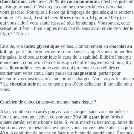
chocolat noir
, celui avec
70 % de cacao minimum
, n’est pas juste un
plaisir gourmand. C’est un peu comme un super-héros discret dans
votre placard. Pourquoi ? Parce qu’il regorge de qualités qui le rendent
unique. D’abord, il est riche en
fibres
(environ 10 g pour 100 g), ce
qui vous aide à vous sentir rassasié plus longtemps. Vous savez, cette
sensation d’être « bien » après deux carrés, sans avoir envie de vider le
frigo ? C’est ça.
Ensuite, son
index glycémique
est bas. Contrairement au
chocolat au
lait
, qui peut faire grimper votre sucre dans le sang et vous donner des
fringales, le chocolat noir joue la carte de la stabilité. Il libère l’énergie
doucement, comme un feu de bois qui chauffe longtemps. Et puis, il y
a les
flavonoïdes
, ces antioxydants qui protègent vos cellules et
soutiennent votre cœur. Sans parler du
magnésium
, parfait pour
détendre vos muscles après une journée chargée. Vous voyez le tableau
? Le
chocolat noir
ne se contente pas d’être délicieux, il travaille pour
vous.
Combien de chocolat peut-on manger sans risque ?
Alors, combien de carrés pouvez-vous croquer sans vous inquiéter ?
Pour une personne active, consommer
20 à 30 g par jour
(trois à
quatre carrés) est une bonne base. Si vous marchez beaucoup, faites du
sport ou avez un métabolisme rapide, vous pouvez même aller jusqu’à
40 g
, à condition de ne pas en faire une habitude quotidienne. Prenons