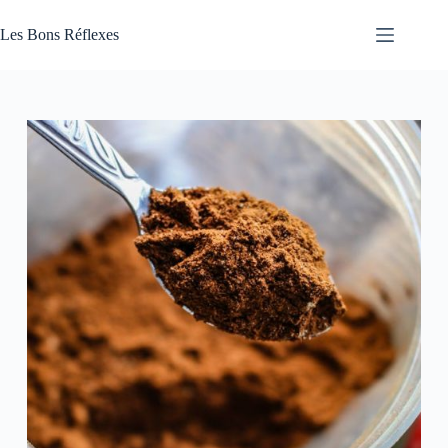
Passer
au
Les Bons Réflexes
contenu
Articles
Santé