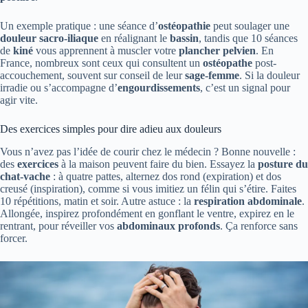
Un exemple pratique : une séance d’
ostéopathie
peut soulager une
douleur sacro-iliaque
en réalignant le
bassin
, tandis que 10 séances
de
kiné
vous apprennent à muscler votre
plancher pelvien
. En
France, nombreux sont ceux qui consultent un
ostéopathe
post-
accouchement, souvent sur conseil de leur
sage-femme
. Si la douleur
irradie ou s’accompagne d’
engourdissements
, c’est un signal pour
agir vite.
Des exercices simples pour dire adieu aux douleurs
Vous n’avez pas l’idée de courir chez le médecin ? Bonne nouvelle :
des
exercices
à la maison peuvent faire du bien. Essayez la
posture du
chat-vache
: à quatre pattes, alternez dos rond (expiration) et dos
creusé (inspiration), comme si vous imitiez un félin qui s’étire. Faites
10 répétitions, matin et soir. Autre astuce : la
respiration abdominale
.
Allongée, inspirez profondément en gonflant le ventre, expirez en le
rentrant, pour réveiller vos
abdominaux profonds
. Ça renforce sans
forcer.