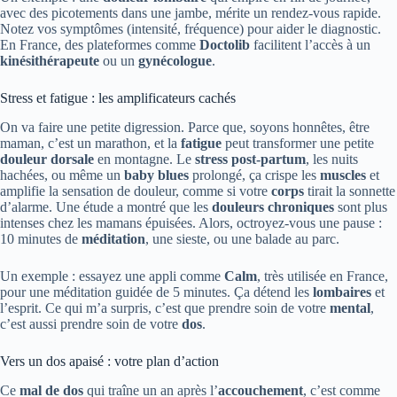
avec des picotements dans une jambe, mérite un rendez-vous rapide.
Notez vos symptômes (intensité, fréquence) pour aider le diagnostic.
En France, des plateformes comme
Doctolib
facilitent l’accès à un
kinésithérapeute
ou un
gynécologue
.
Stress et fatigue : les amplificateurs cachés
On va faire une petite digression. Parce que, soyons honnêtes, être
maman, c’est un marathon, et la
fatigue
peut transformer une petite
douleur dorsale
en montagne. Le
stress post-partum
, les nuits
hachées, ou même un
baby blues
prolongé, ça crispe les
muscles
et
amplifie la sensation de douleur, comme si votre
corps
tirait la sonnette
d’alarme. Une étude a montré que les
douleurs chroniques
sont plus
intenses chez les mamans épuisées. Alors, octroyez-vous une pause :
10 minutes de
méditation
, une sieste, ou une balade au parc.
Un exemple : essayez une appli comme
Calm
, très utilisée en France,
pour une méditation guidée de 5 minutes. Ça détend les
lombaires
et
l’esprit. Ce qui m’a surpris, c’est que prendre soin de votre
mental
,
c’est aussi prendre soin de votre
dos
.
Vers un dos apaisé : votre plan d’action
Ce
mal de dos
qui traîne un an après l’
accouchement
, c’est comme