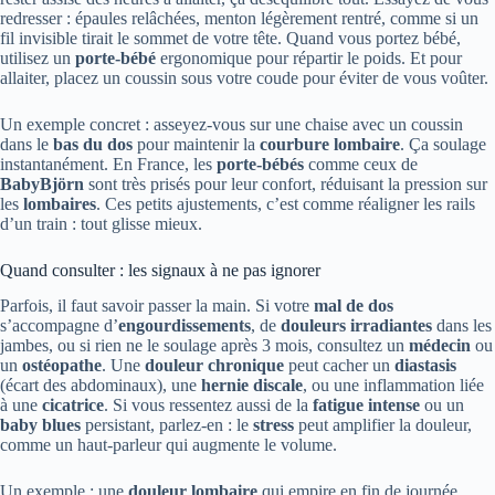
redresser : épaules relâchées, menton légèrement rentré, comme si un
fil invisible tirait le sommet de votre tête. Quand vous portez bébé,
utilisez un
porte-bébé
ergonomique pour répartir le poids. Et pour
allaiter, placez un coussin sous votre coude pour éviter de vous voûter.
Un exemple concret : asseyez-vous sur une chaise avec un coussin
dans le
bas du dos
pour maintenir la
courbure lombaire
. Ça soulage
instantanément. En France, les
porte-bébés
comme ceux de
BabyBjörn
sont très prisés pour leur confort, réduisant la pression sur
les
lombaires
. Ces petits ajustements, c’est comme réaligner les rails
d’un train : tout glisse mieux.
Quand consulter : les signaux à ne pas ignorer
Parfois, il faut savoir passer la main. Si votre
mal de dos
s’accompagne d’
engourdissements
, de
douleurs irradiantes
dans les
jambes, ou si rien ne le soulage après 3 mois, consultez un
médecin
ou
un
ostéopathe
. Une
douleur chronique
peut cacher un
diastasis
(écart des abdominaux), une
hernie discale
, ou une inflammation liée
à une
cicatrice
. Si vous ressentez aussi de la
fatigue intense
ou un
baby blues
persistant, parlez-en : le
stress
peut amplifier la douleur,
comme un haut-parleur qui augmente le volume.
Un exemple : une
douleur lombaire
qui empire en fin de journée,