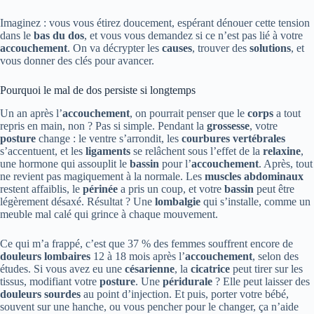
Imaginez : vous vous étirez doucement, espérant dénouer cette tension
dans le
bas du dos
, et vous vous demandez si ce n’est pas lié à votre
accouchement
. On va décrypter les
causes
, trouver des
solutions
, et
vous donner des clés pour avancer.
Pourquoi le mal de dos persiste si longtemps
Un an après l’
accouchement
, on pourrait penser que le
corps
a tout
repris en main, non ? Pas si simple. Pendant la
grossesse
, votre
posture
change : le ventre s’arrondit, les
courbures vertébrales
s’accentuent, et les
ligaments
se relâchent sous l’effet de la
relaxine
,
une hormone qui assouplit le
bassin
pour l’
accouchement
. Après, tout
ne revient pas magiquement à la normale. Les
muscles abdominaux
restent affaiblis, le
périnée
a pris un coup, et votre
bassin
peut être
légèrement désaxé. Résultat ? Une
lombalgie
qui s’installe, comme un
meuble mal calé qui grince à chaque mouvement.
Ce qui m’a frappé, c’est que 37 % des femmes souffrent encore de
douleurs lombaires
12 à 18 mois après l’
accouchement
, selon des
études. Si vous avez eu une
césarienne
, la
cicatrice
peut tirer sur les
tissus, modifiant votre
posture
. Une
péridurale
? Elle peut laisser des
douleurs sourdes
au point d’injection. Et puis, porter votre bébé,
souvent sur une hanche, ou vous pencher pour le changer, ça n’aide