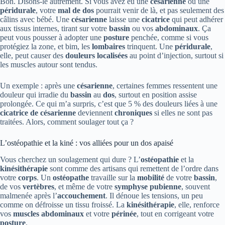
Bon. Disons-le autrement. Si vous avez eu une
césarienne
ou une
péridurale
, votre
mal de dos
pourrait venir de là, et pas seulement des
câlins avec bébé. Une
césarienne
laisse une
cicatrice
qui peut adhérer
aux tissus internes, tirant sur votre
bassin
ou vos
abdominaux
. Ça
peut vous pousser à adopter une
posture
penchée, comme si vous
protégiez la zone, et bim, les
lombaires
trinquent. Une
péridurale
,
elle, peut causer des
douleurs localisées
au point d’injection, surtout si
les muscles autour sont tendus.
Un exemple : après une
césarienne
, certaines femmes ressentent une
douleur qui irradie du
bassin
au
dos
, surtout en position assise
prolongée. Ce qui m’a surpris, c’est que 5 % des douleurs liées à une
cicatrice de césarienne
deviennent
chroniques
si elles ne sont pas
traitées. Alors, comment soulager tout ça ?
L’ostéopathie et la kiné : vos alliées pour un dos apaisé
Vous cherchez un soulagement qui dure ? L’
ostéopathie
et la
kinésithérapie
sont comme des artisans qui remettent de l’ordre dans
votre
corps
. Un
ostéopathe
travaille sur la
mobilité
de votre
bassin
,
de vos
vertèbres
, et même de votre
symphyse pubienne
, souvent
malmenée après l’
accouchement
. Il dénoue les tensions, un peu
comme on défroisse un tissu froissé. La
kinésithérapie
, elle, renforce
vos
muscles abdominaux
et votre
périnée
, tout en corrigeant votre
posture
.