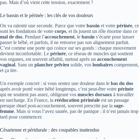
pas. Mais d’où vient cette tension, exactement ?
Le bassin et le périnée : les clés de vos douleurs
On va ralentir une seconde. Parce que votre
bassin
et votre
périnée
, ce
sont les fondations de votre
corps
, et ils jouent un rôle énorme dans ce
mal de dos
. Pendant l’
accouchement
, le
bassin
s’écarte pour laisser
passer le bébé, et parfois, il ne retrouve pas son alignement parfait.
C’est comme une porte qui coince sur ses gonds : chaque mouvement
devient inconfortable. Le
périnée
, ce réseau de muscles qui soutient
vos organes, est souvent affaibli, surtout après un
accouchement
vaginal
. Sans un
plancher pelvien
solide, vos
lombaires
compensent,
et ça tire.
Un exemple concret : si vous sentez une douleur dans le
bas du dos
après avoir porté votre bébé longtemps, c’est peut-être votre
périnée
qui ne soutient pas assez, obligeant vos
muscles dorsaux
à travailler
en surcharge. En France, la
rééducation périnéale
est un passage
presque rituel post-accouchement, souvent prescrite par la
sage-
femme
. Mais si vous l’avez sautée, pas de panique : il n’est jamais trop
tard pour commencer.
Césarienne et péridurale : des coupables inattendus