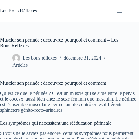
Passer
au
Les Bons Réflexes
contenu
Articles
Santé
Muscler son périnée : découvrez pourquoi et comment – Les
Bons Reflexes
Les bons réflexes
décembre 31, 2024
Articles
Muscler son périnée : découvrez pourquoi et comment
Qu’est-ce que le périnée ? C’est un muscle qui se situe entre le pelvis
et le coccyx, aussi bien chez le sexe féminin que masculin. Le périnée
est l’ensemble musculaire permettant de contrôler les différents
sphincters génito-recto-urinaires.
Les symptômes qui nécessitent une rééducation périnéale
Si vous ne le saviez pas encore, certains symptômes nous permettent
de savoir si nous avons besoin ou non d’une rééducation périnéale.