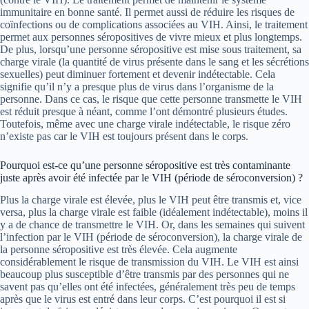
immunitaire en bonne santé. Il permet aussi de réduire les risques de
coïnfections ou de complications associées au VIH. Ainsi, le traitement
permet aux personnes séropositives de vivre mieux et plus longtemps.
De plus, lorsqu’une personne séropositive est mise sous traitement, sa
charge virale (la quantité de virus présente dans le sang et les sécrétions
sexuelles) peut diminuer fortement et devenir indétectable. Cela
signifie qu’il n’y a presque plus de virus dans l’organisme de la
personne. Dans ce cas, le risque que cette personne transmette le VIH
est réduit presque à néant, comme l’ont démontré plusieurs études.
Toutefois, même avec une charge virale indétectable, le risque zéro
n’existe pas car le VIH est toujours présent dans le corps.
Pourquoi est-ce qu’une personne séropositive est très contaminante
juste après avoir été infectée par le VIH (période de séroconversion) ?
Plus la charge virale est élevée, plus le VIH peut être transmis et, vice
versa, plus la charge virale est faible (idéalement indétectable), moins il
y a de chance de transmettre le VIH. Or, dans les semaines qui suivent
l’infection par le VIH (période de séroconversion), la charge virale de
la personne séropositive est très élevée. Cela augmente
considérablement le risque de transmission du VIH. Le VIH est ainsi
beaucoup plus susceptible d’être transmis par des personnes qui ne
savent pas qu’elles ont été infectées, généralement très peu de temps
après que le virus est entré dans leur corps. C’est pourquoi il est si