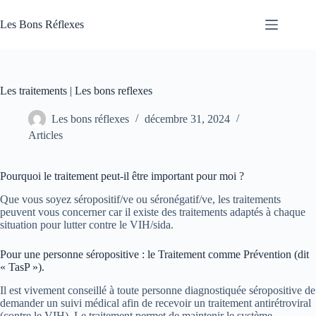
Passer
au
Les Bons Réflexes
contenu
Articles
Santé
Les traitements | Les bons reflexes
Les bons réflexes
décembre 31, 2024
Articles
Pourquoi le traitement peut-il être important pour moi ?
Que vous soyez séropositif/ve ou séronégatif/ve, les traitements
peuvent vous concerner car il existe des traitements adaptés à chaque
situation pour lutter contre le VIH/sida.
Pour une personne séropositive : le Traitement comme Prévention (dit
« TasP »).
Il est vivement conseillé à toute personne diagnostiquée séropositive de
demander un suivi médical afin de recevoir un traitement antirétroviral
(contre le VIH). Le traitement permet de maintenir le système