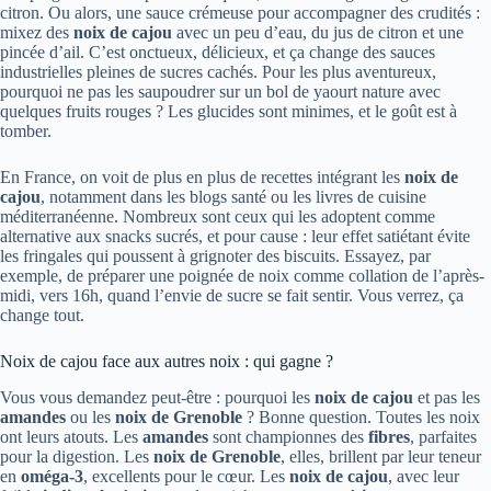
citron. Ou alors, une sauce crémeuse pour accompagner des crudités :
mixez des
noix de cajou
avec un peu d’eau, du jus de citron et une
pincée d’ail. C’est onctueux, délicieux, et ça change des sauces
industrielles pleines de sucres cachés. Pour les plus aventureux,
pourquoi ne pas les saupoudrer sur un bol de yaourt nature avec
quelques fruits rouges ? Les glucides sont minimes, et le goût est à
tomber.
En France, on voit de plus en plus de recettes intégrant les
noix de
cajou
, notamment dans les blogs santé ou les livres de cuisine
méditerranéenne. Nombreux sont ceux qui les adoptent comme
alternative aux snacks sucrés, et pour cause : leur effet satiétant évite
les fringales qui poussent à grignoter des biscuits. Essayez, par
exemple, de préparer une poignée de noix comme collation de l’après-
midi, vers 16h, quand l’envie de sucre se fait sentir. Vous verrez, ça
change tout.
Noix de cajou face aux autres noix : qui gagne ?
Vous vous demandez peut-être : pourquoi les
noix de cajou
et pas les
amandes
ou les
noix de Grenoble
? Bonne question. Toutes les noix
ont leurs atouts. Les
amandes
sont championnes des
fibres
, parfaites
pour la digestion. Les
noix de Grenoble
, elles, brillent par leur teneur
en
oméga-3
, excellents pour le cœur. Les
noix de cajou
, avec leur