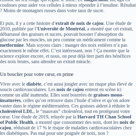
coulisses pour aider vos cellules à mieux répondre à l’insuline. Résultat
? Moins de montagnes russes dans votre taux de sucre.
Et puis, il y a cette histoire d’
extrait de noix de cajou
. Une étude de
2010, publiée par l’
Université de Montréal
, a montré que cet extrait,
débarrassé des graisses et sucres, pouvait booster l’absorption du
glucose par les muscles, un peu comme un médicament comme la
metformine
. Mais soyons clairs : manger des noix entières n’a pas
exactement le même effet. C’est intéressant, non ? Ça montre que la
science explore encore, et nous, on peut déjà tirer parti des bénéfices
des noix brutes, sans attendre un extrait miracle.
Un bouclier pour votre cœur, en prime
Vivre avec le
diabète
, c’est aussi jongler avec un risque plus élevé de
soucis cardiovasculaires. Les
noix de cajou
entrent en scène ici
comme un allié inattendu. Elles sont bourrées de
graisses mono-
insaturées
, celles qu’on retrouve dans l’huile d’olive et qu’on adore
vanter dans le régime méditerranéen. Ces graisses aident à réduire le
cholestérol LDL
, le “mauvais” cholestérol, tout en protégeant votre
cœur. Une étude de 2019, relayée par la
Harvard TH Chan School
of Public Health
, a montré que consommer des noix, dont les
noix de
cajou
, réduisait de 17 % le risque de maladies cardiovasculaires chez
les diabétiques. Pas mal pour une poignée de noix, non ?