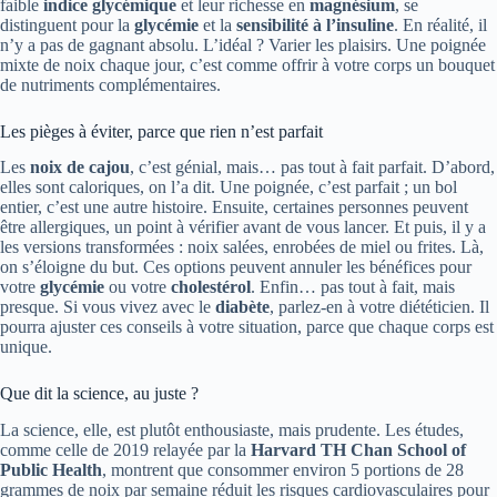
faible
indice glycémique
et leur richesse en
magnésium
, se
distinguent pour la
glycémie
et la
sensibilité à l’insuline
. En réalité, il
n’y a pas de gagnant absolu. L’idéal ? Varier les plaisirs. Une poignée
mixte de noix chaque jour, c’est comme offrir à votre corps un bouquet
de nutriments complémentaires.
Les pièges à éviter, parce que rien n’est parfait
Les
noix de cajou
, c’est génial, mais… pas tout à fait parfait. D’abord,
elles sont caloriques, on l’a dit. Une poignée, c’est parfait ; un bol
entier, c’est une autre histoire. Ensuite, certaines personnes peuvent
être allergiques, un point à vérifier avant de vous lancer. Et puis, il y a
les versions transformées : noix salées, enrobées de miel ou frites. Là,
on s’éloigne du but. Ces options peuvent annuler les bénéfices pour
votre
glycémie
ou votre
cholestérol
. Enfin… pas tout à fait, mais
presque. Si vous vivez avec le
diabète
, parlez-en à votre diététicien. Il
pourra ajuster ces conseils à votre situation, parce que chaque corps est
unique.
Que dit la science, au juste ?
La science, elle, est plutôt enthousiaste, mais prudente. Les études,
comme celle de 2019 relayée par la
Harvard TH Chan School of
Public Health
, montrent que consommer environ 5 portions de 28
grammes de noix par semaine réduit les risques cardiovasculaires pour