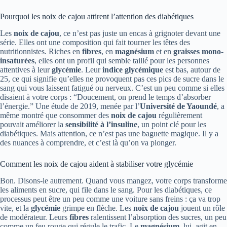
Pourquoi les noix de cajou attirent l’attention des diabétiques
Les
noix de cajou
, ce n’est pas juste un encas à grignoter devant une
série. Elles ont une composition qui fait tourner les têtes des
nutritionnistes. Riches en
fibres
, en
magnésium
et en
graisses mono-
insaturées
, elles ont un profil qui semble taillé pour les personnes
attentives à leur
glycémie
. Leur
indice glycémique
est bas, autour de
25, ce qui signifie qu’elles ne provoquent pas ces pics de sucre dans le
sang qui vous laissent fatigué ou nerveux. C’est un peu comme si elles
disaient à votre corps : “Doucement, on prend le temps d’absorber
l’énergie.” Une étude de 2019, menée par l’
Université de Yaoundé
, a
même montré que consommer des
noix de cajou
régulièrement
pouvait améliorer la
sensibilité à l’insuline
, un point clé pour les
diabétiques. Mais attention, ce n’est pas une baguette magique. Il y a
des nuances à comprendre, et c’est là qu’on va plonger.
Comment les noix de cajou aident à stabiliser votre glycémie
Bon. Disons-le autrement. Quand vous mangez, votre corps transforme
les aliments en sucre, qui file dans le sang. Pour les diabétiques, ce
processus peut être un peu comme une voiture sans freins : ça va trop
vite, et la
glycémie
grimpe en flèche. Les
noix de cajou
jouent un rôle
de modérateur. Leurs
fibres
ralentissent l’absorption des sucres, un peu
comme un feu rouge qui régule le trafic. Le
magnésium
, lui, agit en