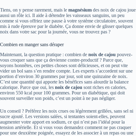
Tiens, on y pense rarement, mais le
magnésium
des noix de cajou joue
aussi un rôle ici. Il aide à détendre les vaisseaux sanguins, un peu
comme si vous offriez une pause à votre système circulatoire, souvent
mis à rude épreuve par le diabète. Ça donne envie de glisser quelques
noix dans votre sac pour la journée, vous ne trouvez pas ?
Combien en manger sans déraper
Maintenant, la question pratique : combien de
noix de cajou
pouvez-
vous croquer sans que ça devienne contre-productif ? Parce que,
soyons honnêtes, ces petites choses sont délicieuses, et on peut vite
vider un bol sans s’en rendre compte. Les experts s’accordent sur une
portion d’environ 30 grammes par jour, soit une quinzaine de noix.
C’est une quantité qui apporte les bénéfices sans alourdir la balance
calorique. Parce que oui, les
noix de cajou
sont riches en calories,
environ 550 kcal pour 100 grammes. Pour un diabétique, qui doit
souvent surveiller son poids, c’est un point à ne pas négliger.
Un conseil ? Préférez les noix crues ou légèrement grillées, sans sel ni
sucre ajouté. Les versions salées, si tentantes soient-elles, peuvent
augmenter votre apport en sodium, ce qui n’est pas l’idéal pour la
tension artérielle. Et si vous vous demandez comment ne pas craquer
pour une deuxième poignée, essayez de les associer à un repas ou une