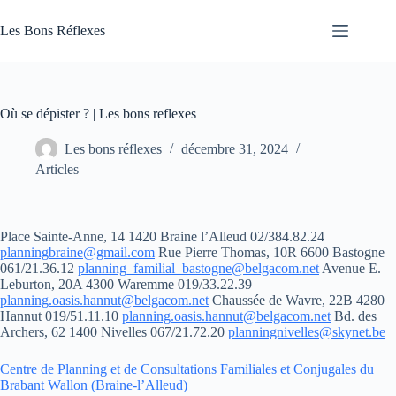
Passer
au
Les Bons Réflexes
contenu
Articles
Santé
Où se dépister ? | Les bons reflexes
Les bons réflexes
décembre 31, 2024
Articles
Place Sainte-Anne, 14 1420 Braine l’Alleud 02/384.82.24
planningbraine@gmail.com
Rue Pierre Thomas, 10R 6600 Bastogne
061/21.36.12
planning_familial_bastogne@belgacom.net
Avenue E.
Leburton, 20A 4300 Waremme 019/33.22.39
planning.oasis.hannut@belgacom.net
Chaussée de Wavre, 22B 4280
Hannut 019/51.11.10
planning.oasis.hannut@belgacom.net
Bd. des
Archers, 62 1400 Nivelles 067/21.72.20
planningnivelles@skynet.be
Centre de Planning et de Consultations Familiales et Conjugales du
Brabant Wallon (Braine-l’Alleud)