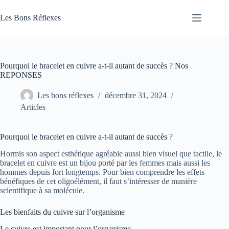
Passer
au
Les Bons Réflexes
contenu
Articles
Santé
Pourquoi le bracelet en cuivre a-t-il autant de succès ? Nos
REPONSES
Les bons réflexes
décembre 31, 2024
Articles
Pourquoi le bracelet en cuivre a-t-il autant de succès ?
Hormis son aspect esthétique agréable aussi bien visuel que tactile, le
bracelet en cuivre est un bijou porté par les femmes mais aussi les
hommes depuis fort longtemps. Pour bien comprendre les effets
bénéfiques de cet oligoélément, il faut s’intéresser de manière
scientifique à sa molécule.
Les bienfaits du cuivre sur l’organisme
Le cuivre est important pour l’organisme