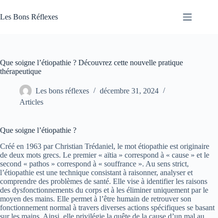
Passer
au
Les Bons Réflexes
contenu
Articles
Santé
Que soigne l’étiopathie ? Découvrez cette nouvelle pratique
thérapeutique
Les bons réflexes
décembre 31, 2024
Articles
Que soigne l’étiopathie ?
Créé en 1963 par Christian Trédaniel, le mot étiopathie est originaire
de deux mots grecs. Le premier « aïtia » correspond à « cause » et le
second « pathos » correspond à « souffrance ». Au sens strict,
l’étiopathie est une technique consistant à raisonner, analyser et
comprendre des problèmes de santé. Elle vise à identifier les raisons
des dysfonctionnements du corps et à les éliminer uniquement par le
moyen des mains. Elle permet à l’être humain de retrouver son
fonctionnement normal à travers diverses actions spécifiques se basant
sur les mains. Ainsi, elle privilégie la quête de la cause d’un mal au