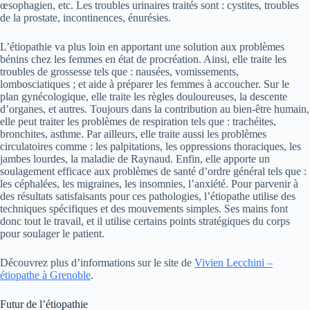
œsophagien, etc. Les troubles urinaires traités sont : cystites, troubles
de la prostate, incontinences, énurésies.
L’étiopathie va plus loin en apportant une solution aux problèmes
bénins chez les femmes en état de procréation. Ainsi, elle traite les
troubles de grossesse tels que : nausées, vomissements,
lombosciatiques ; et aide à préparer les femmes à accoucher. Sur le
plan gynécologique, elle traite les règles douloureuses, la descente
d’organes, et autres. Toujours dans la contribution au bien-être humain,
elle peut traiter les problèmes de respiration tels que : trachéites,
bronchites, asthme. Par ailleurs, elle traite aussi les problèmes
circulatoires comme : les palpitations, les oppressions thoraciques, les
jambes lourdes, la maladie de Raynaud. Enfin, elle apporte un
soulagement efficace aux problèmes de santé d’ordre général tels que :
les céphalées, les migraines, les insomnies, l’anxiété. Pour parvenir à
des résultats satisfaisants pour ces pathologies, l’étiopathe utilise des
techniques spécifiques et des mouvements simples. Ses mains font
donc tout le travail, et il utilise certains points stratégiques du corps
pour soulager le patient.
Découvrez plus d’informations sur le site de
Vivien Lecchini –
étiopathe à Grenoble
.
Futur de l’étiopathie