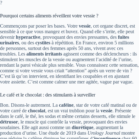
?
Pourquoi certains aliments réveillent votre vessie ?
Commençons par poser les bases. Votre
vessie
, cet organe discret, est
sensible à ce que vous mangez et buvez. Quand elle s’irrite, elle peut
devenir
hyperactive
, provoquant des envies pressantes, des
fuites
urinaires
, ou des
cystites
à répétition. En France, environ 5 millions
de personnes, surtout des femmes après 50 ans, vivent avec ces
troubles. Les
aliments irritants
agissent comme des déclencheurs : ils
stimulent les muscles de la vessie ou augmentent l’acidité de l’urine,
rendant la paroi vésicale plus sensible. Vous connaissez cette sensation,
comme si votre vessie vous criait “attention” après un verre de vin ?
C’est là qu’on intervient, en identifiant les coupables et en ajustant
votre assiette. C’est comme calmer une mer agitée, vague par vague.
Le café et le chocolat : des stimulants à surveiller
Bon. Disons-le autrement. La
caféine
, star de votre café matinal ou de
votre carré de
chocolat
, est un vrai trublion pour la
vessie
. Présente
dans le café, le thé, les sodas et même certains desserts, elle stimule le
détrusor
, le muscle qui contrôle la vessie, provoquant des envies
soudaines. Elle agit aussi comme un
diurétique
, augmentant la
production d’urine. Une étude de 2019 dans
Urology Journal
montre
que réduire la caféine diminue les symptômes d’
incontinence
chez 60