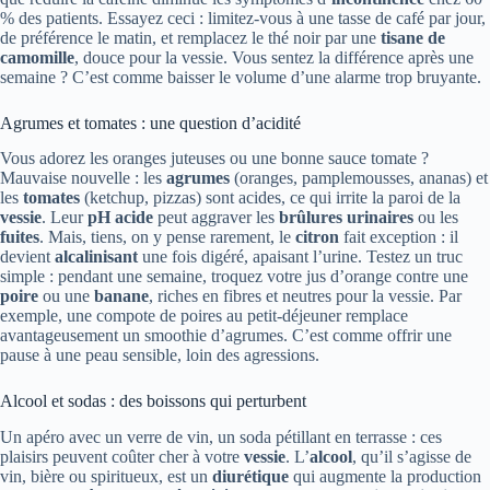
% des patients. Essayez ceci : limitez-vous à une tasse de café par jour,
de préférence le matin, et remplacez le thé noir par une
tisane de
camomille
, douce pour la vessie. Vous sentez la différence après une
semaine ? C’est comme baisser le volume d’une alarme trop bruyante.
Agrumes et tomates : une question d’acidité
Vous adorez les oranges juteuses ou une bonne sauce tomate ?
Mauvaise nouvelle : les
agrumes
(oranges, pamplemousses, ananas) et
les
tomates
(ketchup, pizzas) sont acides, ce qui irrite la paroi de la
vessie
. Leur
pH acide
peut aggraver les
brûlures urinaires
ou les
fuites
. Mais, tiens, on y pense rarement, le
citron
fait exception : il
devient
alcalinisant
une fois digéré, apaisant l’urine. Testez un truc
simple : pendant une semaine, troquez votre jus d’orange contre une
poire
ou une
banane
, riches en fibres et neutres pour la vessie. Par
exemple, une compote de poires au petit-déjeuner remplace
avantageusement un smoothie d’agrumes. C’est comme offrir une
pause à une peau sensible, loin des agressions.
Alcool et sodas : des boissons qui perturbent
Un apéro avec un verre de vin, un soda pétillant en terrasse : ces
plaisirs peuvent coûter cher à votre
vessie
. L’
alcool
, qu’il s’agisse de
vin, bière ou spiritueux, est un
diurétique
qui augmente la production