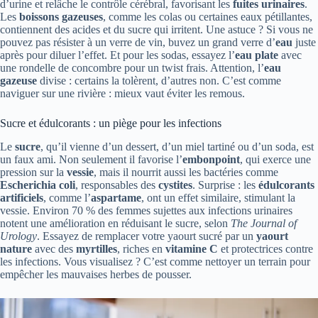
d’urine et relâche le contrôle cérébral, favorisant les
fuites urinaires
.
Les
boissons gazeuses
, comme les colas ou certaines eaux pétillantes,
contiennent des acides et du sucre qui irritent. Une astuce ? Si vous ne
pouvez pas résister à un verre de vin, buvez un grand verre d’
eau
juste
après pour diluer l’effet. Et pour les sodas, essayez l’
eau plate
avec
une rondelle de concombre pour un twist frais. Attention, l’
eau
gazeuse
divise : certains la tolèrent, d’autres non. C’est comme
naviguer sur une rivière : mieux vaut éviter les remous.
Sucre et édulcorants : un piège pour les infections
Le
sucre
, qu’il vienne d’un dessert, d’un miel tartiné ou d’un soda, est
un faux ami. Non seulement il favorise l’
embonpoint
, qui exerce une
pression sur la
vessie
, mais il nourrit aussi les bactéries comme
Escherichia coli
, responsables des
cystites
. Surprise : les
édulcorants
artificiels
, comme l’
aspartame
, ont un effet similaire, stimulant la
vessie. Environ 70 % des femmes sujettes aux infections urinaires
notent une amélioration en réduisant le sucre, selon
The Journal of
Urology
. Essayez de remplacer votre yaourt sucré par un
yaourt
nature
avec des
myrtilles
, riches en
vitamine C
et protectrices contre
les infections. Vous visualisez ? C’est comme nettoyer un terrain pour
empêcher les mauvaises herbes de pousser.