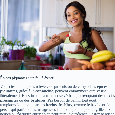
Épices piquantes : un feu à éviter
Vous êtes fan de plats relevés, de piments ou de curry ? Les
épices
piquantes
, grâce à la
capsaïcine
, peuvent enflammer votre
vessie
,
littéralement. Elles irritent la muqueuse vésicale, provoquant des
envies
pressantes
ou des
brûlures
. Pas besoin de bannir tout goût :
remplacez le piment par des
herbes fraîches
, comme le basilic ou le
persil, qui parfument sans agresser. Par exemple, un poulet grillé aux
herbes plutôt qu’un curry épicé peut faire la différence. Testez pendant