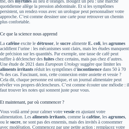
thé, des
myrtilles
au lieu d’oranges. Bougez un peu : une marche
quotidienne allège la pression abdominale. Et si les symptômes
persistent, un rendez-vous avec un urologue peut personnaliser votre
approche. C’est comme dessiner une carte pour retrouver un chemin
plus confortable.
Ce que la science nous apprend
La
caféine
excite le
détrusor
, le
sucre
alimente
E. coli
, les
agrumes
acidifient l’urine : les mécanismes sont clairs, mais les études manquent
de précision sur les quantités. Par exemple, une tasse de café peut
suffire à déclencher des
fuites
chez certains, mais pas chez d’autres.
Une étude de 2021 dans
European Urology
suggère que limiter les
aliments irritants
réduit les symptômes d’
incontinence
dans 50 à 70
% des cas. Fascinant, non, cette connexion entre assiette et vessie ?
Cela dit, chaque personne est unique, et un journal alimentaire peut
révéler vos propres déclencheurs. C’est comme écouter une mélodie : il
faut trouver les notes qui sonnent juste pour vous.
Et maintenant, par où commencer ?
Vous voilà armé pour calmer votre
vessie
en ajustant votre
alimentation. Les
aliments irritants
, comme la
caféine
, les
agrumes
,
ou le
sucre
, ne sont pas des ennemis, mais des invités à consommer
avec modération. Commencez par une petite action : remplacez votre