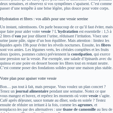
deux semaines, et observez si vos symptômes s’apaisent. C’est comme
passer d’une tempête à une brise légère, plus douce pour votre corps.
Hydratation et fibres : vos alliés pour une vessie sereine
Un instant, ralentissons. On parle beaucoup de ce qu’il faut éviter, mais
que faire pour aider votre
vessie
? L’
hydratation
est essentielle : 1,5 à
2 litres d’
eau
par jour diluent l’urine, réduisant l’irritation. Visez une
urine jaune pâle, signe d’un bon équilibre. Mais attention : limitez les
liquides après 19h pour éviter les réveils nocturnes. Ensuite, les
fibres
sont vos amies. Les légumes verts, les céréales complètes et les fruits
doux (poires, pommes cuites) préviennent la
constipation
, qui exerce
une pression sur la vessie. Par exemple, une salade d’épinards avec du
quinoa et une poire en dessert booste les fibres tout en restant neutre.
C’est comme poser des fondations solides pour une maison plus stable.
Votre plan pour apaiser votre vessie
Bon… pas tout à fait, mais presque. Vous voulez un plan concret ?
Tenez un
journal alimentaire
pendant une semaine. Notez ce que
vous mangez et buvez, et repérez les moments où votre
vessie
s’agite.
Café après déjeuner, sauce tomate au dîner, soda en soirée ? Testez
ensuite de réduire un irritant à la fois, comme les
agrumes
, et
remplacez-les par des alternatives : une
tisane de camomille
au lieu de