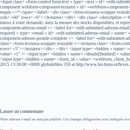
<input class= »form-control form-text » type= »text » id= »edit-subm
component webform-component-textarea » id= »webform-component-vo
requis »>*</span></label> <div class= »form-textarea-wrapper resiza
cols= »60″ rows= »9″></textarea></div> <div class= »description »>Merc
mieux à votre demande, dans la mesure des stocks disponibles, et re
component-adresse-email »> <label for= »edit-submitted-adresse-email
required » type= »email » id= »edit-submitted-adresse-email » name
component-adresse-postale-complete »> <label for= »edit-submitted-ad
class= »form-textarea-wrapper resizable »><textarea class= »form-cont
rows= »5″></textarea></div> </div> <input type= »hidden » name= »de
value= »1″ /> <input type= »hidden » name= »details[finished] »
<input type= »hidden » name= »form_id » value= »webform_client_fo
2015 13:30:00 +0000 globulebleu 359 at http://www.les-bons-reflexes
Laisser un commentaire
Votre adresse e-mail ne sera pas publiée.
Les champs obligatoires sont indiqués av