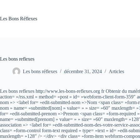
Passer
au
contenu
Les Bons Réflexes
Les bons reflexes
Les bons réflexes
décembre 31, 2024
Articles
Les bons reflexes http://www.les-bons-reflexes.org fr Obtenir du maté
action= »/rss.xml » method= »post » id= »webform-client-form-359
nom »> <label for= »edit-submitted-nom »>Nom <span class= »form-requ
nom » name= »submitted[nom] » value= » » size= »60″ maxlength= »
for= »edit-submitted-prenom »>Prenom <span class= »form-required » t
name= »submitted[prenom] » value= » » size= »60″ maxlength= »128
association »> <label for= »edit-submitted-nom-des-votre-service-asso
class= »form-control form-text required » type= »text » id= »edit-su
maxlength= »128″ /> </div> <div class= »form-item webform-compone