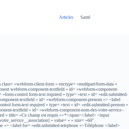
Articles
Santé
rm class= »webform-client-form » enctype= »multipart/form-data »
ponent webform-component-textfield » id= »webform-component-
form-control form-text required » type= »text » id= »edit-submitted-
component-textfield » id= »webform-component-prenom »> <label
ntrol form-text required » type= »text » id= »edit-submitted-prenom »
onent-textfield » id= »webform-component-nom-des-votre-service–
red » title= »Ce champ est requis »>*</span></label> <input
votre_service__association] » value= » » size= »60″
»> <label for= »edit-submitted-telephone »>Téléphone </label>