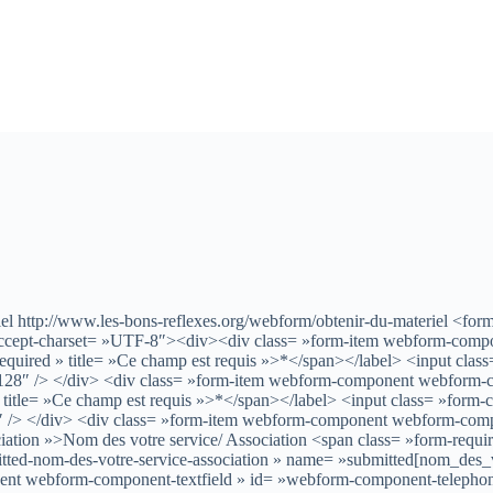
riel http://www.les-bons-reflexes.org/webform/obtenir-du-materiel <fo
″ accept-charset= »UTF-8″><div><div class= »form-item webform-com
ired » title= »Ce champ est requis »>*</span></label> <input class= »
128″ /> </div> <div class= »form-item webform-component webform-
itle= »Ce champ est requis »>*</span></label> <input class= »form-co
″ /> </div> <div class= »form-item webform-component webform-comp
ciation »>Nom des votre service/ Association <span class= »form-requi
bmitted-nom-des-votre-service-association » name= »submitted[nom_des_
nt webform-component-textfield » id= »webform-component-telephone 