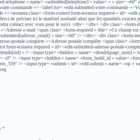
itted-telephone » name= »submitted[telephone] » value= » » size= »60
tre-commande »> <label for= »edit-submitted-votre-commande »>Votr
ble »><textarea class= »form-control form-textarea required » id= »e
i de préciser ici le matériel souhaité ainsi que les quantités exactes
prendra contact avec vous pour le suivi.</div> </div> <div class= »
 »>Adresse e-mail <span class= »form-required » title= »Ce champ est 
= »submitted[adresse_email] » size= »60″ /> </div> <div class= »for
resse-postale-complete »>Adresse postale complète <span class= »form
rol form-textarea required » id= »edit-submitted-adresse-postale-comp
tails[sid] » /> <input type= »hidden » name= »details[page_num] » v
 value= »0″ /> <input type= »hidden » name= »form_build_id » va
rm_359″ /> <input type= »submit » id= »edit-submit » name= »op » v
.org
ec
*