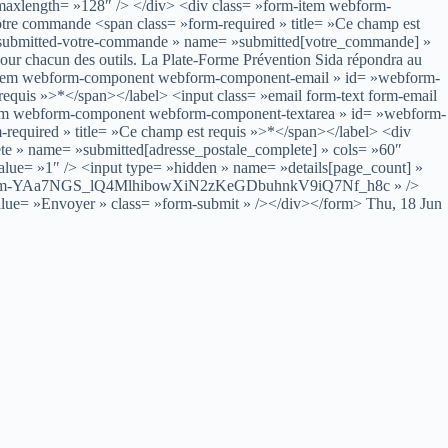
″ maxlength= »128″ /> </div> <div class= »form-item webform-
e commande <span class= »form-required » title= »Ce champ est
dit-submitted-votre-commande » name= »submitted[votre_commande] »
 pour chacun des outils. La Plate-Forme Prévention Sida répondra au
form-item webform-component webform-component-email » id= »webform-
requis »>*</span></label> <input class= »email form-text form-email
m-item webform-component webform-component-textarea » id= »webform-
-required » title= »Ce champ est requis »>*</span></label> <div
lete » name= »submitted[adresse_postale_complete] » cols= »60″
alue= »1″ /> <input type= »hidden » name= »details[page_count] »
lue= »form-YAa7NGS_lQ4MlhibowXiN2zKeGDbuhnkV9iQ7Nf_h8c » />
alue= »Envoyer » class= »form-submit » /></div></form> Thu, 18 Jun