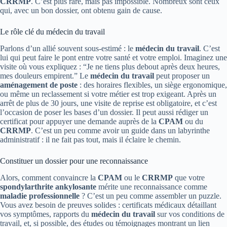
CRRMP
. C’est plus rare, mais pas impossible. Nombreux sont ceux
qui, avec un bon dossier, ont obtenu gain de cause.
Le rôle clé du médecin du travail
Parlons d’un allié souvent sous-estimé : le
médecin du travail
. C’est
lui qui peut faire le pont entre votre santé et votre emploi. Imaginez une
visite où vous expliquez : “Je ne tiens plus debout après deux heures,
mes douleurs empirent.” Le
médecin du travail
peut proposer un
aménagement de poste
: des horaires flexibles, un siège ergonomique,
ou même un reclassement si votre métier est trop exigeant. Après un
arrêt de plus de 30 jours, une visite de reprise est obligatoire, et c’est
l’occasion de poser les bases d’un dossier. Il peut aussi rédiger un
certificat pour appuyer une demande auprès de la
CPAM
ou du
CRRMP
. C’est un peu comme avoir un guide dans un labyrinthe
administratif : il ne fait pas tout, mais il éclaire le chemin.
Constituer un dossier pour une reconnaissance
Alors, comment convaincre la
CPAM
ou le
CRRMP
que votre
spondylarthrite ankylosante
mérite une reconnaissance comme
maladie professionnelle
? C’est un peu comme assembler un puzzle.
Vous avez besoin de preuves solides : certificats médicaux détaillant
vos symptômes, rapports du
médecin du travail
sur vos conditions de
travail, et, si possible, des études ou témoignages montrant un lien