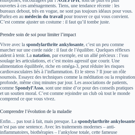
entreprises, encouragées par l’
AGEFIPH
, sont de plus en plus
ouvertes à ces aménagements. Tiens, une tendance récente : les
bureaux debout, très en vogue, ne sont pas toujours idéaux pour vous.
Parlez-en au
médecin du travail
pour trouver ce qui vous convient.
C’est comme ajuster un costume : il faut qu’il tombe juste.
Prendre soin de soi pour limiter l’impact
Vivre avec la
spondylarthrite ankylosante
, c’est un peu comme
marcher sur une corde raide : il faut de l’équilibre. Quelques réflexes
aident à tenir. La
natation
, par exemple, est un allié précieux : l’eau
soulage les articulations, et c’est moins agressif que courir. Une
alimentation équilibrée, riche en oméga-3, peut réduire les risques
cardiovasculaires liés à l’inflammation. Et le stress ? Il joue un rôle
sournois. Essayez des techniques comme la méditation ou la respiration
profonde, même cinq minutes par jour. Les associations de patients,
comme
Spondyl’Asso
, sont une mine d’or pour des conseils pratiques
et un soutien moral. C’est comme rejoindre un club où tout le monde
comprend ce que vous vivez.
Comprendre l’évolution de la maladie
Enfin… pas tout à fait, mais presque. La
spondylarthrite ankylosante
n’est pas une sentence. Avec les traitements modernes – anti-
inflammatoires, biothérapies – l’ankylose totale, cette fameuse