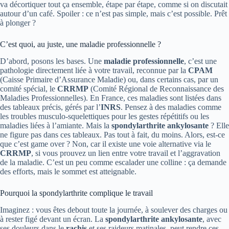
va décortiquer tout ça ensemble, étape par étape, comme si on discutait
autour d’un café. Spoiler : ce n’est pas simple, mais c’est possible. Prêt
à plonger ?
C’est quoi, au juste, une maladie professionnelle ?
D’abord, posons les bases. Une
maladie professionnelle
, c’est une
pathologie directement liée à votre travail, reconnue par la
CPAM
(Caisse Primaire d’Assurance Maladie) ou, dans certains cas, par un
comité spécial, le
CRRMP
(Comité Régional de Reconnaissance des
Maladies Professionnelles). En France, ces maladies sont listées dans
des tableaux précis, gérés par l’
INRS
. Pensez à des maladies comme
les troubles musculo-squelettiques pour les gestes répétitifs ou les
maladies liées à l’amiante. Mais la
spondylarthrite ankylosante
? Elle
ne figure pas dans ces tableaux. Pas tout à fait, du moins. Alors, est-ce
que c’est game over ? Non, car il existe une voie alternative via le
CRRMP
, si vous prouvez un lien entre votre travail et l’aggravation
de la maladie. C’est un peu comme escalader une colline : ça demande
des efforts, mais le sommet est atteignable.
Pourquoi la spondylarthrite complique le travail
Imaginez : vous êtes debout toute la journée, à soulever des charges ou
à rester figé devant un écran. La
spondylarthrite ankylosante
, avec
ses douleurs dans le
rachis
et ses raideurs matinales, peut rendre ces