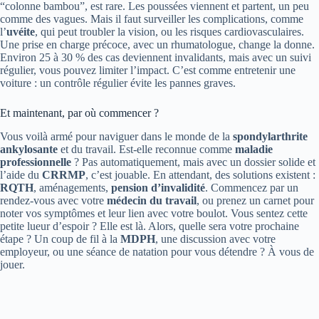
“colonne bambou”, est rare. Les poussées viennent et partent, un peu
comme des vagues. Mais il faut surveiller les complications, comme
l’
uvéite
, qui peut troubler la vision, ou les risques cardiovasculaires.
Une prise en charge précoce, avec un rhumatologue, change la donne.
Environ 25 à 30 % des cas deviennent invalidants, mais avec un suivi
régulier, vous pouvez limiter l’impact. C’est comme entretenir une
voiture : un contrôle régulier évite les pannes graves.
Et maintenant, par où commencer ?
Vous voilà armé pour naviguer dans le monde de la
spondylarthrite
ankylosante
et du travail. Est-elle reconnue comme
maladie
professionnelle
? Pas automatiquement, mais avec un dossier solide et
l’aide du
CRRMP
, c’est jouable. En attendant, des solutions existent :
RQTH
, aménagements,
pension d’invalidité
. Commencez par un
rendez-vous avec votre
médecin du travail
, ou prenez un carnet pour
noter vos symptômes et leur lien avec votre boulot. Vous sentez cette
petite lueur d’espoir ? Elle est là. Alors, quelle sera votre prochaine
étape ? Un coup de fil à la
MDPH
, une discussion avec votre
employeur, ou une séance de natation pour vous détendre ? À vous de
jouer.