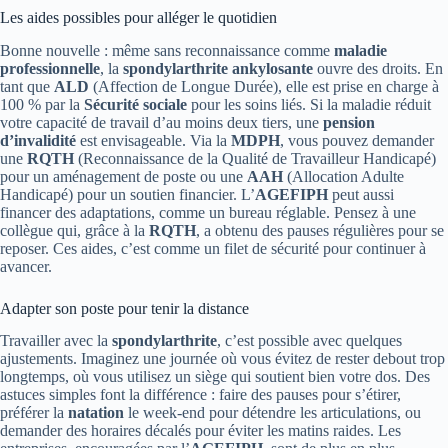
Les aides possibles pour alléger le quotidien
Bonne nouvelle : même sans reconnaissance comme
maladie
professionnelle
, la
spondylarthrite ankylosante
ouvre des droits. En
tant que
ALD
(Affection de Longue Durée), elle est prise en charge à
100 % par la
Sécurité sociale
pour les soins liés. Si la maladie réduit
votre capacité de travail d’au moins deux tiers, une
pension
d’invalidité
est envisageable. Via la
MDPH
, vous pouvez demander
une
RQTH
(Reconnaissance de la Qualité de Travailleur Handicapé)
pour un aménagement de poste ou une
AAH
(Allocation Adulte
Handicapé) pour un soutien financier. L’
AGEFIPH
peut aussi
financer des adaptations, comme un bureau réglable. Pensez à une
collègue qui, grâce à la
RQTH
, a obtenu des pauses régulières pour se
reposer. Ces aides, c’est comme un filet de sécurité pour continuer à
avancer.
Adapter son poste pour tenir la distance
Travailler avec la
spondylarthrite
, c’est possible avec quelques
ajustements. Imaginez une journée où vous évitez de rester debout trop
longtemps, où vous utilisez un siège qui soutient bien votre dos. Des
astuces simples font la différence : faire des pauses pour s’étirer,
préférer la
natation
le week-end pour détendre les articulations, ou
demander des horaires décalés pour éviter les matins raides. Les