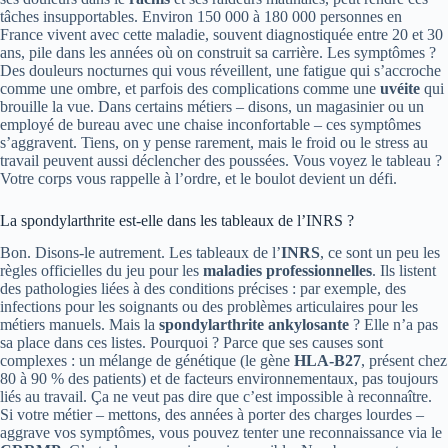
tâches insupportables. Environ 150 000 à 180 000 personnes en
France vivent avec cette maladie, souvent diagnostiquée entre 20 et 30
ans, pile dans les années où on construit sa carrière. Les symptômes ?
Des douleurs nocturnes qui vous réveillent, une fatigue qui s’accroche
comme une ombre, et parfois des complications comme une
uvéite
qui
brouille la vue. Dans certains métiers – disons, un magasinier ou un
employé de bureau avec une chaise inconfortable – ces symptômes
s’aggravent. Tiens, on y pense rarement, mais le froid ou le stress au
travail peuvent aussi déclencher des poussées. Vous voyez le tableau ?
Votre corps vous rappelle à l’ordre, et le boulot devient un défi.
La spondylarthrite est-elle dans les tableaux de l’INRS ?
Bon. Disons-le autrement. Les tableaux de l’
INRS
, ce sont un peu les
règles officielles du jeu pour les
maladies professionnelles
. Ils listent
des pathologies liées à des conditions précises : par exemple, des
infections pour les soignants ou des problèmes articulaires pour les
métiers manuels. Mais la
spondylarthrite ankylosante
? Elle n’a pas
sa place dans ces listes. Pourquoi ? Parce que ses causes sont
complexes : un mélange de génétique (le gène
HLA-B27
, présent chez
80 à 90 % des patients) et de facteurs environnementaux, pas toujours
liés au travail. Ça ne veut pas dire que c’est impossible à reconnaître.
Si votre métier – mettons, des années à porter des charges lourdes –
aggrave vos symptômes, vous pouvez tenter une reconnaissance via le