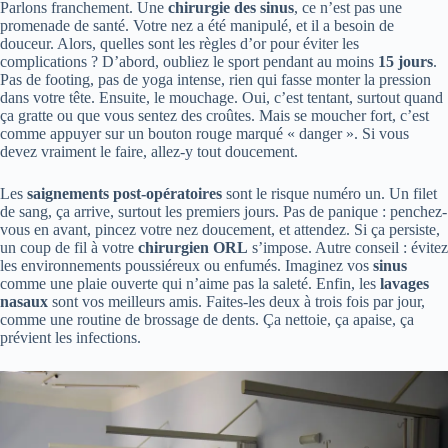
Parlons franchement. Une
chirurgie des sinus
, ce n’est pas une
promenade de santé. Votre nez a été manipulé, et il a besoin de
douceur. Alors, quelles sont les règles d’or pour éviter les
complications ? D’abord, oubliez le sport pendant au moins
15 jours
.
Pas de footing, pas de yoga intense, rien qui fasse monter la pression
dans votre tête. Ensuite, le mouchage. Oui, c’est tentant, surtout quand
ça gratte ou que vous sentez des croûtes. Mais se moucher fort, c’est
comme appuyer sur un bouton rouge marqué « danger ». Si vous
devez vraiment le faire, allez-y tout doucement.
Les
saignements post-opératoires
sont le risque numéro un. Un filet
de sang, ça arrive, surtout les premiers jours. Pas de panique : penchez-
vous en avant, pincez votre nez doucement, et attendez. Si ça persiste,
un coup de fil à votre
chirurgien ORL
s’impose. Autre conseil : évitez
les environnements poussiéreux ou enfumés. Imaginez vos
sinus
comme une plaie ouverte qui n’aime pas la saleté. Enfin, les
lavages
nasaux
sont vos meilleurs amis. Faites-les deux à trois fois par jour,
comme une routine de brossage de dents. Ça nettoie, ça apaise, ça
prévient les infections.