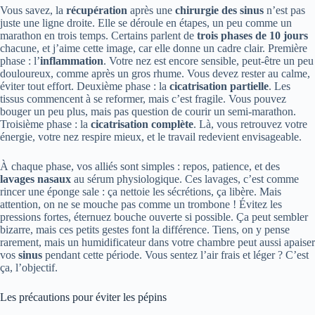
Vous savez, la
récupération
après une
chirurgie des sinus
n’est pas
juste une ligne droite. Elle se déroule en étapes, un peu comme un
marathon en trois temps. Certains parlent de
trois phases de 10 jours
chacune, et j’aime cette image, car elle donne un cadre clair. Première
phase : l’
inflammation
. Votre nez est encore sensible, peut-être un peu
douloureux, comme après un gros rhume. Vous devez rester au calme,
éviter tout effort. Deuxième phase : la
cicatrisation partielle
. Les
tissus commencent à se reformer, mais c’est fragile. Vous pouvez
bouger un peu plus, mais pas question de courir un semi-marathon.
Troisième phase : la
cicatrisation complète
. Là, vous retrouvez votre
énergie, votre nez respire mieux, et le travail redevient envisageable.
À chaque phase, vos alliés sont simples : repos, patience, et des
lavages nasaux
au sérum physiologique. Ces lavages, c’est comme
rincer une éponge sale : ça nettoie les sécrétions, ça libère. Mais
attention, on ne se mouche pas comme un trombone ! Évitez les
pressions fortes, éternuez bouche ouverte si possible. Ça peut sembler
bizarre, mais ces petits gestes font la différence. Tiens, on y pense
rarement, mais un humidificateur dans votre chambre peut aussi apaiser
vos
sinus
pendant cette période. Vous sentez l’air frais et léger ? C’est
ça, l’objectif.
Les précautions pour éviter les pépins