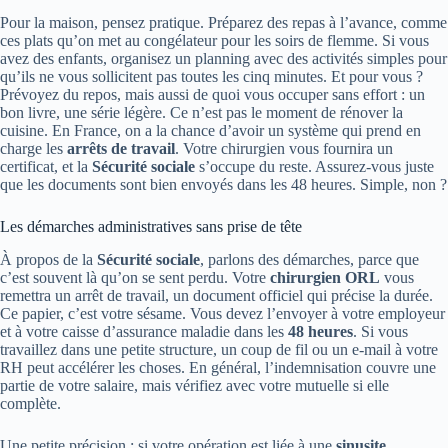
Pour la maison, pensez pratique. Préparez des repas à l’avance, comme
ces plats qu’on met au congélateur pour les soirs de flemme. Si vous
avez des enfants, organisez un planning avec des activités simples pour
qu’ils ne vous sollicitent pas toutes les cinq minutes. Et pour vous ?
Prévoyez du repos, mais aussi de quoi vous occuper sans effort : un
bon livre, une série légère. Ce n’est pas le moment de rénover la
cuisine. En France, on a la chance d’avoir un système qui prend en
charge les
arrêts de travail
. Votre chirurgien vous fournira un
certificat, et la
Sécurité sociale
s’occupe du reste. Assurez-vous juste
que les documents sont bien envoyés dans les 48 heures. Simple, non ?
Les démarches administratives sans prise de tête
À propos de la
Sécurité sociale
, parlons des démarches, parce que
c’est souvent là qu’on se sent perdu. Votre
chirurgien ORL
vous
remettra un arrêt de travail, un document officiel qui précise la durée.
Ce papier, c’est votre sésame. Vous devez l’envoyer à votre employeur
et à votre caisse d’assurance maladie dans les
48 heures
. Si vous
travaillez dans une petite structure, un coup de fil ou un e-mail à votre
RH peut accélérer les choses. En général, l’indemnisation couvre une
partie de votre salaire, mais vérifiez avec votre mutuelle si elle
complète.
Une petite précision : si votre opération est liée à une
sinusite