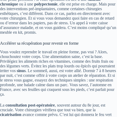
chronique
ou à une
polypectomie
, elle est prise en charge. Mais pour
des interventions pré-implantaires, comme certaines chirurgies
esthétiques, c’est différent. Dans ce cas, parlez-en directement avec
votre chirurgien. Et si vous vous demandez quoi faire en cas de retard
ou d’erreur dans les papiers, pas de stress. Un appel à votre caisse
d’assurance maladie, et on vous guidera. C’est moins compliqué qu’un
meuble en kit, promis.
Accélérer sa récupération pour revenir en forme
Vous voulez reprendre le travail en pleine forme, pas vrai ? Alors,
chouchoutez votre corps. Une alimentation saine, c’est la base.
Privilégiez les aliments riches en vitamines, comme des fruits frais ou
des légumes verts. Évitez les plats trop lourds ou épicés qui pourraient
irriter vos
sinus
. Le sommeil, aussi, est votre allié. Dormir 7 à 8 heures
par nuit, c’est comme offrir à votre corps un atelier de réparation. Et si
le stress vous gagne, essayez des techniques simples : une respiration
profonde, une balade calme dans un parc. Vous savez, l’automne en
France, avec ses feuilles qui craquent sous les pieds, c’est parfait pour
ça.
La
consultation post-opératoire
, souvent autour du 8e jour, est
cruciale. Votre chirurgien vérifiera que tout va bien, que la
cicatrisation
avance comme prévu. C’est lui qui donnera le feu vert