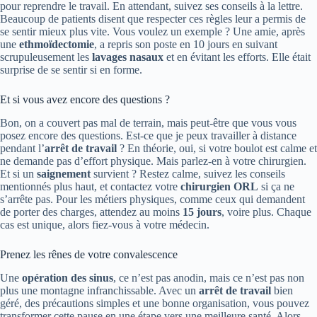
pour reprendre le travail. En attendant, suivez ses conseils à la lettre.
Beaucoup de patients disent que respecter ces règles leur a permis de
se sentir mieux plus vite. Vous voulez un exemple ? Une amie, après
une
ethmoïdectomie
, a repris son poste en 10 jours en suivant
scrupuleusement les
lavages nasaux
et en évitant les efforts. Elle était
surprise de se sentir si en forme.
Et si vous avez encore des questions ?
Bon, on a couvert pas mal de terrain, mais peut-être que vous vous
posez encore des questions. Est-ce que je peux travailler à distance
pendant l’
arrêt de travail
? En théorie, oui, si votre boulot est calme et
ne demande pas d’effort physique. Mais parlez-en à votre chirurgien.
Et si un
saignement
survient ? Restez calme, suivez les conseils
mentionnés plus haut, et contactez votre
chirurgien ORL
si ça ne
s’arrête pas. Pour les métiers physiques, comme ceux qui demandent
de porter des charges, attendez au moins
15 jours
, voire plus. Chaque
cas est unique, alors fiez-vous à votre médecin.
Prenez les rênes de votre convalescence
Une
opération des sinus
, ce n’est pas anodin, mais ce n’est pas non
plus une montagne infranchissable. Avec un
arrêt de travail
bien
géré, des précautions simples et une bonne organisation, vous pouvez
transformer cette pause en une étape vers une meilleure santé. Alors,