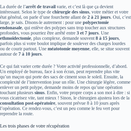
La durée de l’
arrêt de travail
varie, et c’est là que ça devient
intéressant. Selon le type de
chirurgie des sinus
, votre métier et votre
état général, on parle d’une fourchette allant de
2 à 21 jours
. Oui, c’est
large, je sais. Disons-le autrement : pour une
polypectomie
endonasale
, qui enlève des polypes sans trop toucher aux structures
profondes, vous pourriez être arrêté entre
3 et 7 jours
. Une
ethmoïdectomie
, plus complexe, demande souvent
8 à 15 jours
,
parfois plus si votre boulot implique de soulever des charges lourdes
ou de courir partout. Une
méatotomie moyenne
, elle, se situe souvent
autour de
7 à 10 jours
.
Ce qui fait varier cette durée ? Votre activité professionnelle, d’abord.
Un employé de bureau, face à son écran, peut reprendre plus vite
qu’un maçon qui porte des sacs de ciment sous le soleil. Ensuite, la
complexité de l’intervention joue un rôle. Une chirurgie légère, comme
enlever un petit polype, demande moins de repos qu’une opération
touchant plusieurs
sinus
. Enfin, votre propre corps a son mot à dire : si
vous cicatrisez vite, tant mieux ! Sinon, le chirurgien ajustera lors de la
consultation post-opératoire
, souvent prévue 8 à 10 jours après
l’opération. Ce rendez-vous, c’est un peu comme le feu vert pour
reprendre la route.
Les trois phases de votre récupération