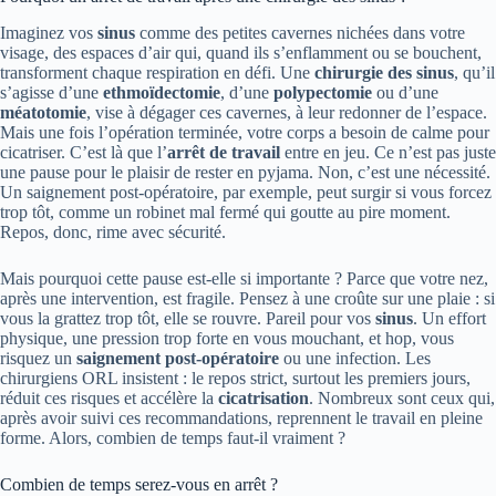
Imaginez vos
sinus
comme des petites cavernes nichées dans votre
visage, des espaces d’air qui, quand ils s’enflamment ou se bouchent,
transforment chaque respiration en défi. Une
chirurgie des sinus
, qu’il
s’agisse d’une
ethmoïdectomie
, d’une
polypectomie
ou d’une
méatotomie
, vise à dégager ces cavernes, à leur redonner de l’espace.
Mais une fois l’opération terminée, votre corps a besoin de calme pour
cicatriser. C’est là que l’
arrêt de travail
entre en jeu. Ce n’est pas juste
une pause pour le plaisir de rester en pyjama. Non, c’est une nécessité.
Un saignement post-opératoire, par exemple, peut surgir si vous forcez
trop tôt, comme un robinet mal fermé qui goutte au pire moment.
Repos, donc, rime avec sécurité.
Mais pourquoi cette pause est-elle si importante ? Parce que votre nez,
après une intervention, est fragile. Pensez à une croûte sur une plaie : si
vous la grattez trop tôt, elle se rouvre. Pareil pour vos
sinus
. Un effort
physique, une pression trop forte en vous mouchant, et hop, vous
risquez un
saignement post-opératoire
ou une infection. Les
chirurgiens ORL insistent : le repos strict, surtout les premiers jours,
réduit ces risques et accélère la
cicatrisation
. Nombreux sont ceux qui,
après avoir suivi ces recommandations, reprennent le travail en pleine
forme. Alors, combien de temps faut-il vraiment ?
Combien de temps serez-vous en arrêt ?