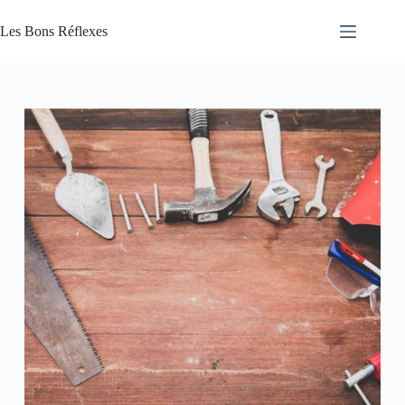
Passer
au
Les Bons Réflexes
contenu
Articles
Santé