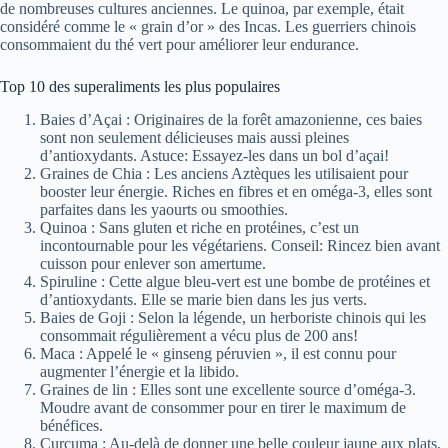
de nombreuses cultures anciennes. Le quinoa, par exemple, était
considéré comme le « grain d’or » des Incas. Les guerriers chinois
consommaient du thé vert pour améliorer leur endurance.
Top 10 des superaliments les plus populaires
Baies d’Açai : Originaires de la forêt amazonienne, ces baies
sont non seulement délicieuses mais aussi pleines
d’antioxydants. Astuce: Essayez-les dans un bol d’açai!
Graines de Chia : Les anciens Aztèques les utilisaient pour
booster leur énergie. Riches en fibres et en oméga-3, elles sont
parfaites dans les yaourts ou smoothies.
Quinoa : Sans gluten et riche en protéines, c’est un
incontournable pour les végétariens. Conseil: Rincez bien avant
cuisson pour enlever son amertume.
Spiruline : Cette algue bleu-vert est une bombe de protéines et
d’antioxydants. Elle se marie bien dans les jus verts.
Baies de Goji : Selon la légende, un herboriste chinois qui les
consommait régulièrement a vécu plus de 200 ans!
Maca : Appelé le « ginseng péruvien », il est connu pour
augmenter l’énergie et la libido.
Graines de lin : Elles sont une excellente source d’oméga-3.
Moudre avant de consommer pour en tirer le maximum de
bénéfices.
Curcuma : Au-delà de donner une belle couleur jaune aux plats,