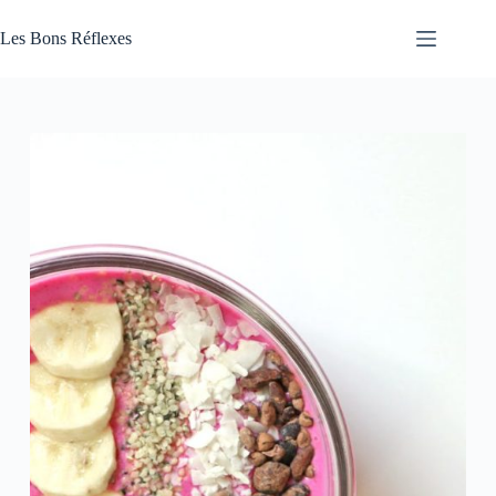
Passer
au
Les Bons Réflexes
contenu
Articles
Santé