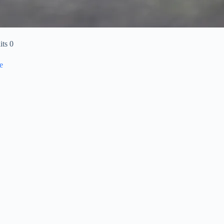
its 0
e