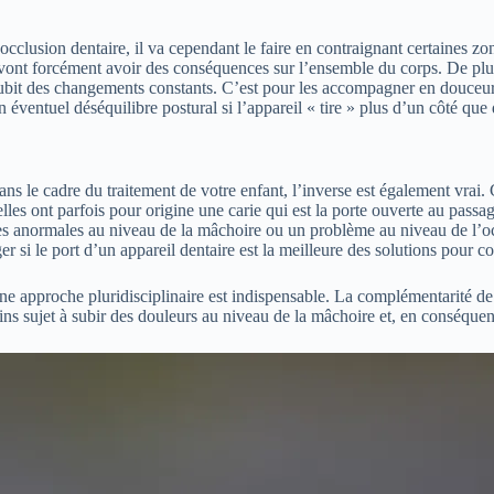
e occlusion dentaire, il va cependant le faire en contraignant certaines 
 vont forcément avoir des conséquences sur l’ensemble du corps. De plus,
 subit des changements constants. C’est pour les accompagner en douceu
éventuel déséquilibre postural si l’appareil « tire » plus d’un côté que 
ns le cadre du traitement de votre enfant, l’inverse est également vrai. 
s elles ont parfois pour origine une carie qui est la porte ouverte au pass
tes anormales au niveau de la mâchoire ou un problème au niveau de l’oc
ger si le port d’un appareil dentaire est la meilleure des solutions pour c
une approche pluridisciplinaire est indispensable. La complémentarité de
ins sujet à subir des douleurs au niveau de la mâchoire et, en conséquenc