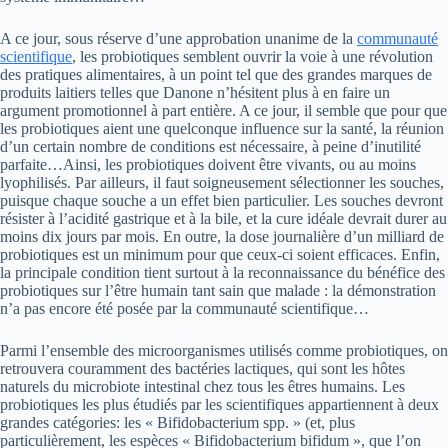
A ce jour, sous réserve d’une approbation unanime de la
communauté
scientifique
, les probiotiques semblent ouvrir la voie à une révolution
des pratiques alimentaires, à un point tel que des grandes marques de
produits laitiers telles que Danone n’hésitent plus à en faire un
argument promotionnel à part entière. A ce jour, il semble que pour que
les probiotiques aient une quelconque influence sur la santé, la réunion
d’un certain nombre de conditions est nécessaire, à peine d’inutilité
parfaite…Ainsi, les probiotiques doivent être vivants, ou au moins
lyophilisés. Par ailleurs, il faut soigneusement sélectionner les souches,
puisque chaque souche a un effet bien particulier. Les souches devront
résister à l’acidité gastrique et à la bile, et la cure idéale devrait durer au
moins dix jours par mois. En outre, la dose journalière d’un milliard de
probiotiques est un minimum pour que ceux-ci soient efficaces. Enfin,
la principale condition tient surtout à la reconnaissance du bénéfice des
probiotiques sur l’être humain tant sain que malade : la démonstration
n’a pas encore été posée par la communauté scientifique…
Parmi l’ensemble des microorganismes utilisés comme probiotiques, on
retrouvera couramment des bactéries lactiques, qui sont les hôtes
naturels du microbiote intestinal chez tous les êtres humains. Les
probiotiques les plus étudiés par les scientifiques appartiennent à deux
grandes catégories: les « Bifidobacterium spp. » (et, plus
particulièrement, les espèces « Bifidobacterium bifidum », que l’on