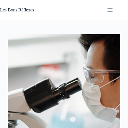
Passer
au
Les Bons Réflexes
contenu
Articles
Santé