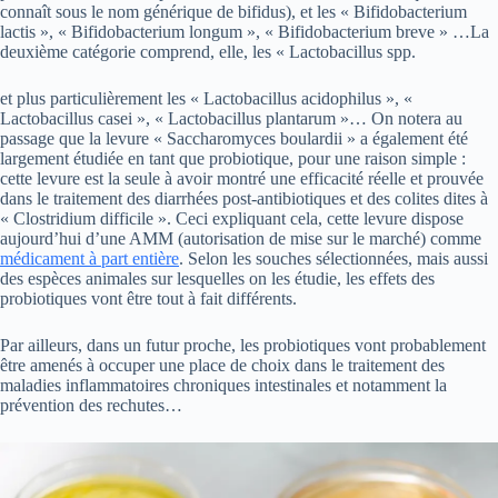
connaît sous le nom générique de bifidus), et les « Bifidobacterium
lactis », « Bifidobacterium longum », « Bifidobacterium breve » …La
deuxième catégorie comprend, elle, les « Lactobacillus spp.
et plus particulièrement les « Lactobacillus acidophilus », «
Lactobacillus casei », « Lactobacillus plantarum »… On notera au
passage que la levure « Saccharomyces boulardii » a également été
largement étudiée en tant que probiotique, pour une raison simple :
cette levure est la seule à avoir montré une efficacité réelle et prouvée
dans le traitement des diarrhées post-antibiotiques et des colites dites à
« Clostridium difficile ». Ceci expliquant cela, cette levure dispose
aujourd’hui d’une AMM (autorisation de mise sur le marché) comme
médicament à part entière
. Selon les souches sélectionnées, mais aussi
des espèces animales sur lesquelles on les étudie, les effets des
probiotiques vont être tout à fait différents.
Par ailleurs, dans un futur proche, les probiotiques vont probablement
être amenés à occuper une place de choix dans le traitement des
maladies inflammatoires chroniques intestinales et notamment la
prévention des rechutes…