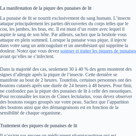
La manifestation de la piqure des punaises de lit
La punaise de lit se nourrit exclusivement du sang humain. L’insecte
attaque principalement les parties découvertes du corps telles que le
cou, les jambes, les bras, etc. Il est muni d’un rostre avec lequel il
aspire le sang de son hôte. Par ailleurs, sachez que la bestiole vous
attaque en plein sommeil. Lorsque la punaise vous pique, il injecte
dans votre sang un anticoagulant et un anesthésiant qui supprime la
douleur. Notez que vous devez
soigner et traiter les piqures de punaises
avant qu’elles ne s’infectent.
Dans la majorité des cas, seulement 30 à 40 % des gens montrent des
signes d’allergie après la piqure de l’insecte. Cette dernière se
manifeste au bout de 2 heures. Toutefois, certaines personnes ont des
boutons cutanés après une durée de 24 heures à 48 heures. Pour finir,
ne confondez pas la piqure des punaises de lit à celle des moustiques.
Pour reconnaître les traces de Cimex lectularius, vous devez observer
des boutons rouges groupés sur votre peau. Sachez que l’apparition
des boutons ainsi que des démangeaisons est en fonction de la
sensibilité de chaque organisme.
Traitement des piqures de punaises de lit
Il n’existe pas encore un médicament pharmaceutique qui est