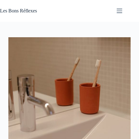
Passer
au
Les Bons Réflexes
contenu
Articles
Santé