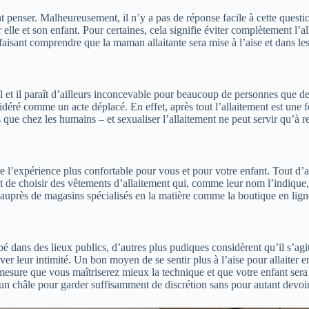
 penser. Malheureusement, il n’y a pas de réponse facile à cette question
elle et son enfant. Pour certaines, cela signifie éviter complètement l’al
, faisant comprendre que la maman allaitante sera mise à l’aise et dans le
el et il paraît d’ailleurs inconcevable pour beaucoup de personnes que d
sidéré comme un acte déplacé. En effet, après tout l’allaitement est une f
que chez les humains – et sexualiser l’allaitement ne peut servir qu’à 
 l’expérience plus confortable pour vous et pour votre enfant. Tout d’
 est de choisir des vêtements d’allaitement qui, comme leur nom l’indiqu
 auprès de magasins spécialisés en la matière comme la boutique en lig
ébé dans des lieux publics, d’autres plus pudiques considèrent qu’il s’ag
r leur intimité. Un bon moyen de se sentir plus à l’aise pour allaiter en 
à mesure que vous maîtriserez mieux la technique et que votre enfant se
 un châle pour garder suffisamment de discrétion sans pour autant devoi